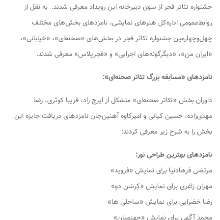
جشنواره تئاتر فجر از سوی دبیرخانه این رویداد معرفی شدند. به نقل از
روابط‌عمومی اداره‌کل هنرهای نمایشی، نامزدهای بخش‌های مختلف
چهل‌وچهارمین جشنواره تئاتر فجر در بخش‌های «صحنه‌ای»، «خیابانی»،
«ایران من»، «دیگرگونه‌های اجرایی» و «فجرپلاس» معرفی شدند.
نامزدهای «مسابقه بزرگ تئاتر صحنه‌ای»:
داوران بخش «تئاتر صحنه‌ای» متشکل از ایرج راد، فریبا کوثری، رضا
مهدی‌زاده، حسین کیانی و امیرکاوه آهنین‌جان نامزدهای دریافت جایزه این
بخش را به شرح زیر معرفی کردند:
نامزدهای بهترین طراحی نور:
مرتضی فرهادنیا برای نمایش «فروید»
مهران زاغری برای نمایش «کِرشن دو»
رضا خضرایی برای نمایش «ساحلی ها»
محمد آگهی برای نمایش «جهنمیان»