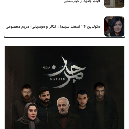
فیلم جدید از کیارستمی
متولدین ۲۴ اسفند سینما ، تئاتر و موسیقی؛ مریم معصومی