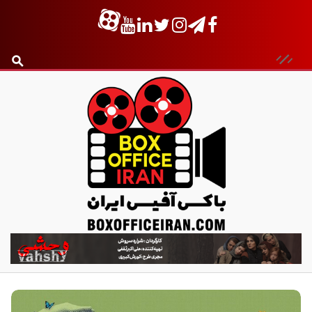
ب
ا
ک
س
آ