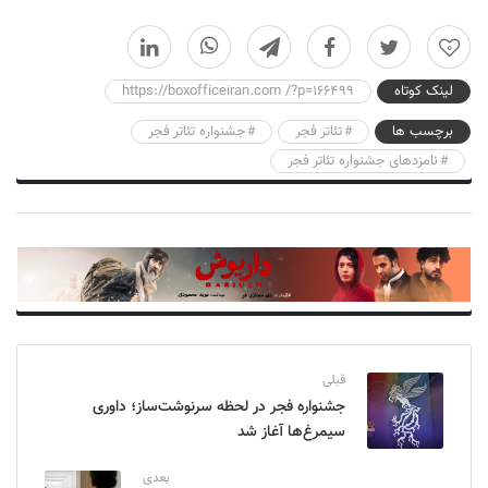
0
لینک کوتاه
https://boxofficeiran.com /?p=166499
برچسب ها
تئاتر فجر
جشنواره تئاتر فجر
نامزدهای جشنواره تئاتر فجر
قبلی
جشنواره فجر در لحظه سرنوشت‌ساز؛ داوری
سیمرغ‌ها آغاز شد
بعدی