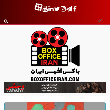
ب
ا
ک
س
آ