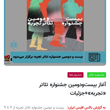
ف
ی
س
ا
ی
ر
ا
ن
جشنواره تئاتر
جشنواره‌ها
آغاز بیست‌ودومین جشنواره تئاتر
«تجربه»+جزئیات
به گزارش باکس افیس ایران:
بیست و دومین جشنواره تئاتر تجربه از ۴ تا ۹