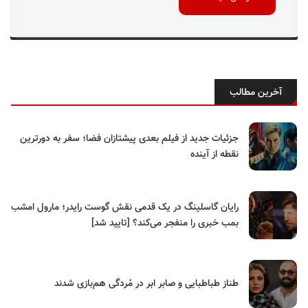
آخرین مطالب
جزئیات جدید از فیلم بعدی پیشتازان فضا؛ سفر به دورترین
نقطه از آینده
رایان گاسلینگ در یک قدمی نقش گوست رایدر؛ مارول امشب
بمب خبری را منفجر می‌کند؟ [تایید شد]
طناز طباطبایی و صابر ابر در مُردگی هم‌بازی شدند