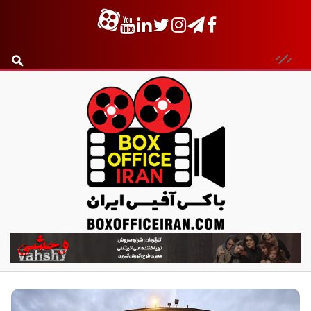
ب
ا
ک
س
آ