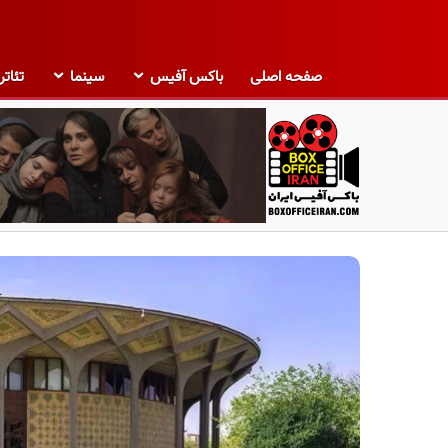
صفحه اصلی
باکس آفیس
سینما
تئاتر
ب
ا
ک
س
آ
ف
ی
س
ا
ی