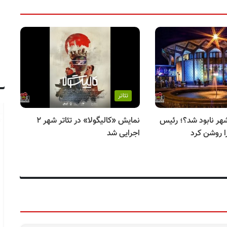
تئاتر
شهر نابود شد؟؛ رئیس
نمایش «کالیگولا» در تئاتر شهر ۲
ا روشن کرد
اجرایی شد
می