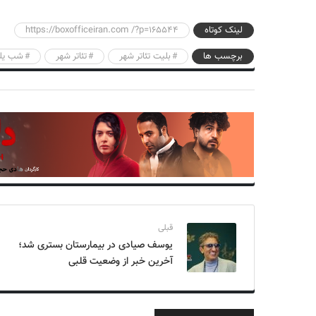
لینک کوتاه
https://boxofficeiran.com /?p=165544
برچسب ها
بلیت تئاتر شهر
تئاتر شهر
شب یلد
قبلی
یوسف صیادی در بیمارستان بستری شد؛
آخرین خبر از وضعیت قلبی