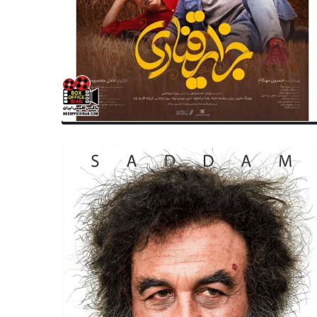
سینما
تئاتر
مهران مدیری شب یلدا به شبکه ۳
‌آید+ ویدئو
در تئاتر شهر