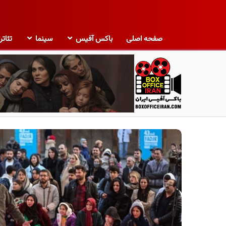
صفحه اصلی
باکس آفیس
سینما
تئاتر
ب
ا
ک
س
آ
ف
ی
س
ا
ی