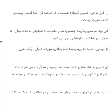
ی، غزل نوحی، حسین گلیزاده هستند و در خلاصه آن آمده است: پیرمردی
ی کشف هویت اوست…
به نویسندگی خسرو امینی و کارگردانی ویدا موسوی برگزیده جشنواره تئاتر مقاومت از اصفهان به مدت زمان ۵۰
 ‌موسوی، صدرا ‌خدایی، پارسا ‌شاه ‌چراغی، مهرداد ‌علیان، پگاه ‌معین،
اق تبدیل به شاه ماهی شده است، نه میمیرد و نه گرسنه می شود، حالا
 و این شکارچی به طمع جاودانه شدن به اروندرود سفر میکند و میخواهد
به نویسندگی صالح علوی زاده و کارگردانی سعید دشتی از تهران به مدت زمان ۷۰ دقیقه در دو سانس ۱۸ و ۲۰:۳۰ تالار