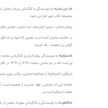
«با من بمان»
مجموعه تئاتر شهر اجرا می شود.
پدرام رحمانی، نرمین کیان وند، نسا دشتی، مجتبی غفار
در خلاصه نمایش آمده است: همین که آمونا پا به اتاق
گوش زن نخورده… یک غریبه.
«استرالیا»
ای است که در دو سانس ساعت ۱۷:۳۰ و ۱۹:۳۰ در تالار قشقایی مجموعه تئاتر فجر روی صحنه می رود.
بازیگران «استرالیا» را عبدالرضا نصاری، نرگس نوری م
خلاصه این اثر نمایشی: هوا، خشن‌تر از همیشه است. ا
مقصد استرالیا است و…
«خالکوب»