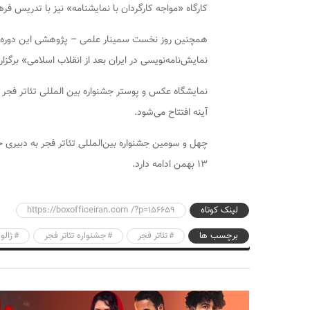
کارگاه «مواجه کارگردان با نمایشنامه» نیز با تدریس فر
نمایش‌نامه‌نویسی در ایران بعد از انقلاب اسلامی» برگزار 
آینه افتتاح می‌شود.
چهل و سومین جشنواره بین‌المللی تئاتر فجر به دبیری خیر
۱۳ بهمن ادامه دارد.
لینک کوتاه
https://boxofficeiran.com /?p=156659
برچسب ها
تئاتر فجر
جشنواره تئاتر فجر
ژالو