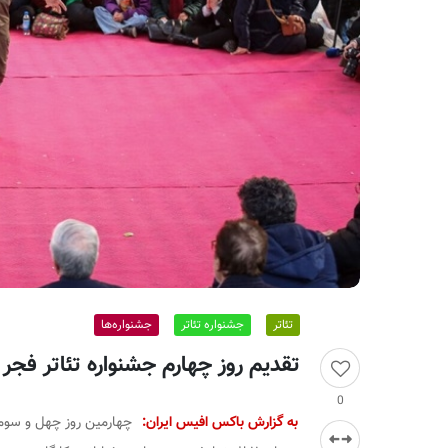
ر
ا
ن
تئاتر
جشنواره تئاتر
جشنواره‌ها
تقدیم روز چهارم جشنواره تئاتر فجر به ژالو عل
0
به گزارش باکس افیس ایران:
چهارمین روز چهل و سومین