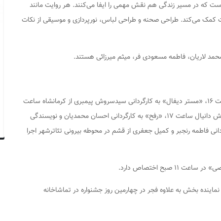
‌ست که در مسیر زندگی هم نقش مهمی را ایفا می‌کنند. هر روایت مانند
است کمک می‌کند. طراحی صحنه و طراحی لباس، نورپردازی و موسیقی از نکات
د ‌لاریان، فاطمه ‌مسعودی ‌فر، میثم ‌میرزائی هستند.
«رایت فلایر» به کارگردانی مالک آبسالان از دهلران ساعت ۱۶، «مستر دیفال» به کارگردانی سیدسروش پیمبری از کرمانشاه ساعت
۱۶:۳۰، «طوفان الاقصی» به کارگردانی میثم کردی از شوش دانیال ساعت ۱۷، «رفح» به کارگردانی احسان محمدیان و نویسندگی
 و «تار و پود» به کارگردانی فاطمه رنجبر و کمیل جعفری از قشم در محوطه بیرونی تئاترشهر اجرا
 صبح اختصاص دارد.
نماینده بخش
به علاوه فجر
در چهارمین روز جشنواره در تماشاخانه