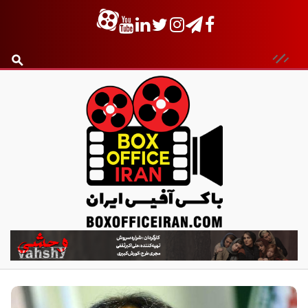
ب
ا
ک
س
آ