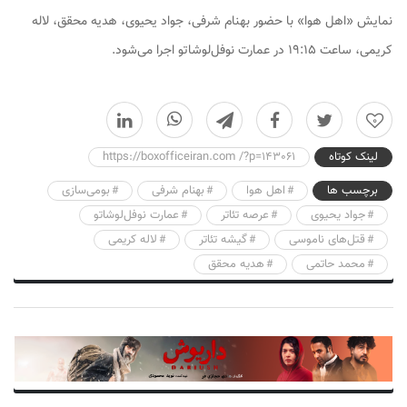
نمایش «اهل هوا» با حضور بهنام شرفی، جواد یحیوی، هدیه محقق، لاله
کریمی، ساعت ۱۹:۱۵ در عمارت نوفل‌لوشاتو اجرا می‌شود.
0
لینک کوتاه
https://boxofficeiran.com /?p=143061
برچسب ها
اهل هوا
بهنام شرفی
بومی‌سازی
جواد یحیوی
عرصه تئاتر
عمارت نوفل‌لوشاتو
قتل‌های ناموسی
گیشه تئاتر
لاله کریمی
محمد حاتمی
هدیه محقق