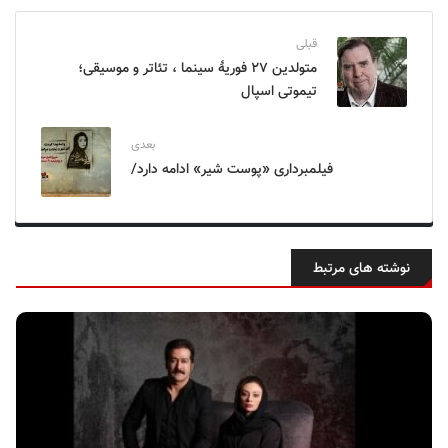
قبلی
متولدین ۲۷ فوریهٔ سینما ، تئاتر و موسیقی؛
تیموتی اسپال
بعدی
فیلمبرداری «پوست شیر» ادامه دارد/
نوشته های مرتبط