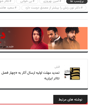
برچسب ها
امین بهروزی
بی خوابی
تئاتر شه
دکتر نون زنش را بیشتر از مصدق دوست دارد
سعید هاشمی
قبلی
تمدید مهلت اولیه ارسال آثار به «چهار فصل
تئاتر ایران»
نوشته های مرتبط