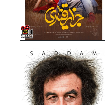
وفات
تئاتر
ک به جامعه هنری ؛ هادی مرزبان
آیا حوض تئاتر شهر نابود شد؟؛
گذشت!
مجموعه ماجرا را روشن کرد