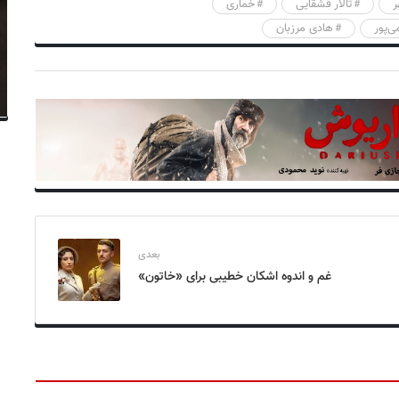
ر
تالار قشقایی
خماری
‌پور
هادی مرزبان
بعدی
غم و اندوه اشکان خطیبی برای «خاتون»