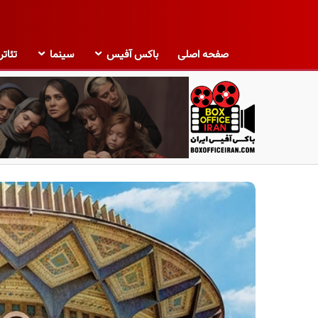
صفحه اصلی
باکس آفیس
سینما
تئاتر
ب
ا
ک
س
آ
ف
ی
س
ا
ی