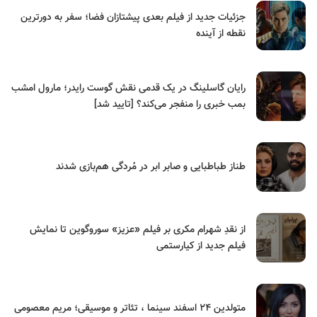
جزئیات جدید از فیلم بعدی پیشتازان فضا؛ سفر به دورترین
نقطه از آینده
رایان گاسلینگ در یک قدمی نقش گوست رایدر؛ مارول امشب
بمب خبری را منفجر می‌کند؟ [تایید شد]
طناز طباطبایی و صابر ابر در مُردگی هم‌بازی شدند
از نقدِ شهرام مکری بر فیلم «عزیز» سوروگوین تا نمایش
فیلم جدید از کیارستمی
متولدین ۲۴ اسفند سینما ، تئاتر و موسیقی؛ مریم معصومی