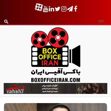
ب
ا
ک
س
آ