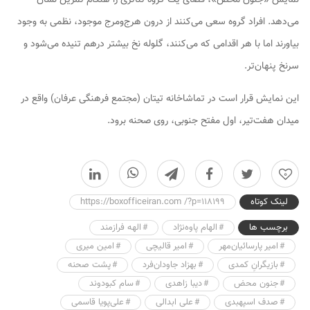
می‌دهد. افراد گروه سعی می‌کنند از درون هرج‌ومرج موجود، نظمی به وجود
بیاورند اما با هر اقدامی که می‌کنند، گلوله نخ بیشتر درهم تنیده می‌شود و
سرنخ پنهان‌تر.
این نمایش قرار است در تماشاخانه تیتان (مجتمع فرهنگی عرفان) واقع در
میدان هفت‌تیر، اول مفتح جنوبی، روی صحنه برود.
0
لینک کوتاه
https://boxofficeiran.com /?p=118199
برچسب ها
الهام پاوه‌نژاد
الهه فرازمند
امیر پارسائیان‌مهر
امیر قالیچی
امین میری
بازیگرانِ کمدی
بهزاد جاودان‌فرد
پشت صحنه
جنون محض
دیبا زاهدی
سام کبودوند
صدف اسپهبدی
علی ابدالی
علی‌پویا قاسمی