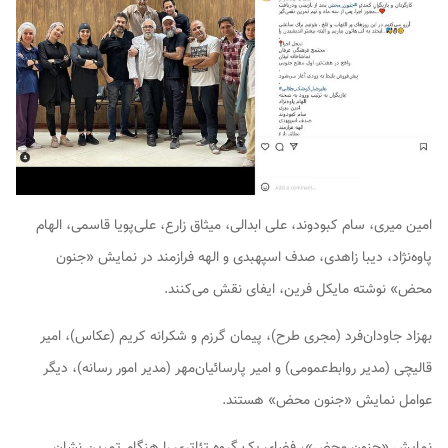
امین میری، سام کبودوند، علی ابدالی، میثاق زارع، علی‌پویا قاسمی، الهام
پاوه‌نژاد، دیبا زاهدی، صدف اسپهبدی و الهه فرازمند در نمایش «جنون
محض» نوشته مایکل فرین، ایفای نقش می‌کنند.
بهزاد جاودان‌فرد (مجری طرح)، پیمان گرزم و شکرانه کریم (عکاس)، امیر
قالیچی (مدیر روابط‌عمومی) و امیر پارسائیان‌مهر (مدیر امور رسانه)، دیگر
عوامل نمایش «جنون محض» هستند.
نمایش «جنون محض»، فضای یک گروه تئاتری را هنگام تمرین نشان