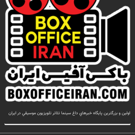
اولين و بزرگترين پايگاه خبرهاي داغ سينما تئاتر تلويزيون موسيقي در ايران
تماس با ما