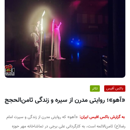
ف
ی
س
ا
ی
ر
ا
ن
باکس آفیس
تئاتر
«آهو»؛ روایتی مدرن از سیره و زندگی ثامن‌الحجج
به گزارش باکس افیس ایران:
«آهو» که روایتی مدرن از زندگی و سیرت امام
رضا(ع) ثامن‌الائمه است، به کارگردانی علی برجی در تماشاخانه مهر حوزه