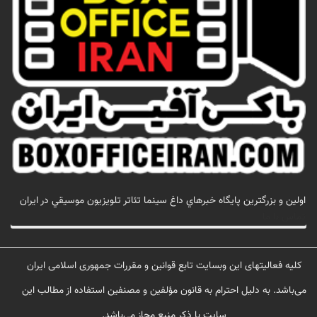
اولين و بزرگترين پايگاه خبرهاي داغ سينما تئاتر تلويزيون موسيقي در ايران
تماس با ما
کلیه فعالیتهای این وبسایت تابع قوانین و مقررات جمهوری اسلامی ایران
می‌باشد. به دلیل احترام به قانون مؤلفین و مصنفین استفاده از مطالب این
سایت با ذکر منبع مجاز می‌باشد.