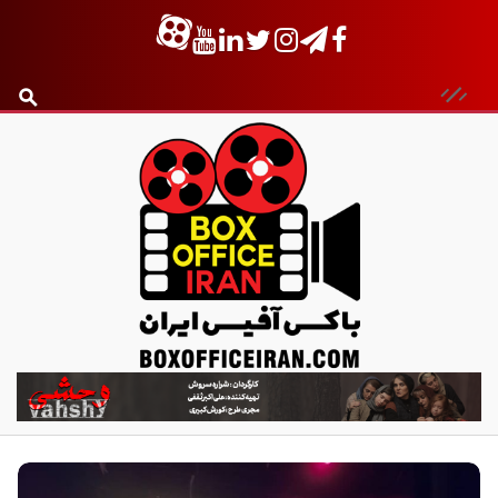
ب
ا
ک
س
آ