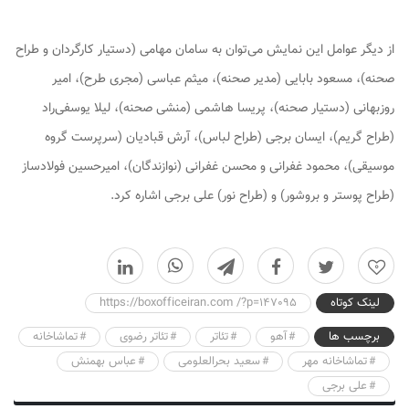
از دیگر عوامل این نمایش می‌توان به سامان مهامی (دستیار کارگردان و طراح
صحنه)، مسعود بابایی (مدیر صحنه)، میثم عباسی (مجری طرح)، امیر
روزبهانی (دستیار صحنه)، پریسا هاشمی (منشی صحنه)، لیلا یوسفی‌راد
(طراح گریم)، ایسان برجی (طراح لباس)، آرش قبادیان (سرپرست گروه
موسیقی)، محمود غفرانی و محسن غفرانی (نوازندگان)، امیرحسین فولادساز
(طراح پوستر و بروشور) و (طراح نور) علی برجی اشاره کرد.
0
لینک کوتاه
https://boxofficeiran.com /?p=147095
برچسب ها
آهو
تئاتر
تئاتر رضوی
تماشاخانه
تماشاخانه مهر
سعید بحرالعلومی
عباس بهمنش
علی برجی