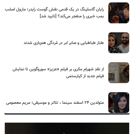
رایان گاسلینگ در یک قدمی نقش گوست رایدر؛ مارول امشب
بمب خبری را منفجر می‌کند؟ [تایید شد]
طناز طباطبایی و صابر ابر در مُردگی هم‌بازی شدند
از نقدِ شهرام مکری بر فیلم «عزیز» سوروگوین تا نمایش
فیلم جدید از کیارستمی
متولدین ۲۴ اسفند سینما ، تئاتر و موسیقی؛ مریم معصومی