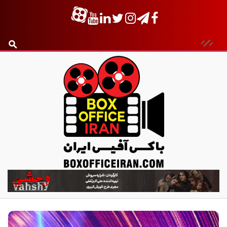
ب
ا
ک
س
آ