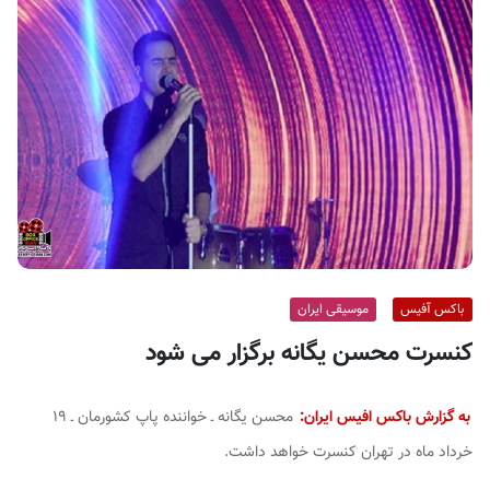
ف
ی
س
ا
ی
ر
ا
ن
باکس آفیس
موسیقی ایران
کنسرت محسن یگانه برگزار می شود
به گزارش باکس افیس ایران:
محسن یگانه ـ خواننده پاپ کشورمان ـ ۱۹
خرداد ماه در تهران کنسرت خواهد داشت.