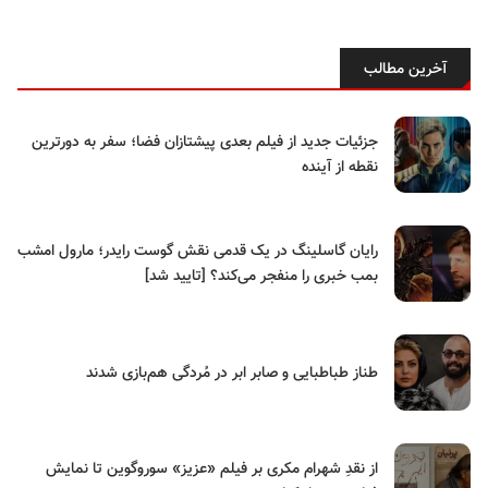
آخرین مطالب
جزئیات جدید از فیلم بعدی پیشتازان فضا؛ سفر به دورترین
نقطه از آینده
رایان گاسلینگ در یک قدمی نقش گوست رایدر؛ مارول امشب
بمب خبری را منفجر می‌کند؟ [تایید شد]
طناز طباطبایی و صابر ابر در مُردگی هم‌بازی شدند
از نقدِ شهرام مکری بر فیلم «عزیز» سوروگوین تا نمایش