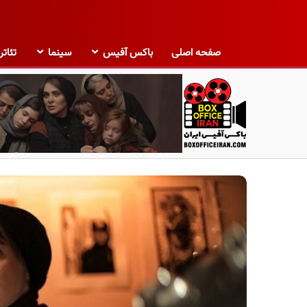
صفحه اصلی
باکس آفیس
سینما
تئاتر
ب
ا
ک
س
آ
ف
ی
س
ا
ی