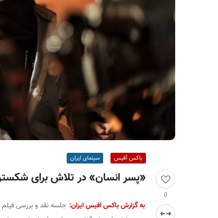
ر
ا
ن
باکس آفیس
سینمای ایران
«پسر انسان» در تلاش برای شکستن 
0
به گزارش باکس افیس ایران:
جلسه نقد و بررسی فیلم س