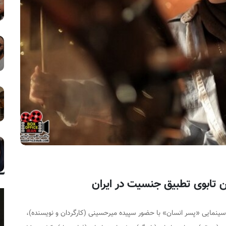
تابوی تطبیق جنسیت در ایران
ینمایی «پسر انسان» با حضور سپیده میرحسینی (کارگردان و نویسنده)،