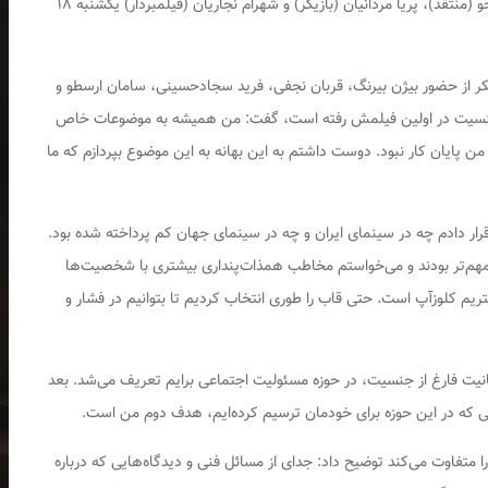
وحید دلیلی (سرمایه‌گذار و تهیه‌کننده)، طهماسب صلح‌جو (منتقد)، پریا مردانیان (بازیگر) و شهرام نجاریان (فیلمبردار) یکشنبه ۱۸
کر از حضور بیژن بیرنگ، قربان نجفی، فرید سجادحسینی، سامان ارسطو و
یق جنسیت در اولین فیلمش رفته است، گفت: من همیشه به موضوعات خاص
 پایان کار نبود. دوست داشتم به این بهانه به این موضوع بپردازم که ما
قرار دادم چه در سینمای ایران و چه در سینمای جهان کم پرداخته شده بود.
مهم‌تر بودند و می‌خواستم مخاطب همذات‌پنداری بیشتری با شخصیت‌ها
ریم کلوزآپ است. حتی قاب را طوری انتخاب کردیم تا بتوانیم در فشار و
سانیت فارغ از جنسیت، در حوزه مسئولیت اجتماعی برایم تعریف می‌شد. بعد
دافی که در این حوزه برای خودمان ترسیم کرده‌ایم، هدف دوم من است.
 متفاوت می‌کند توضیح داد: جدای از مسائل فنی و دیدگاه‌هایی که درباره