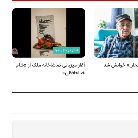
تئاتر در حال اجرا
تحان» خوانش شد
آغاز میزبانی تماشاخانه ملک از «شام
«د
خداحافظی»
صد