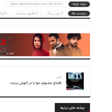
لینک کوتاه
https://boxofficeiran.com /?p=147910
برچسب ها
بیژن بیرنگ
تطبیق جنسیت
قربا
قبلی
افتتاح جشنواره حوا با در آغوش درخت
نوشته های مرتبط