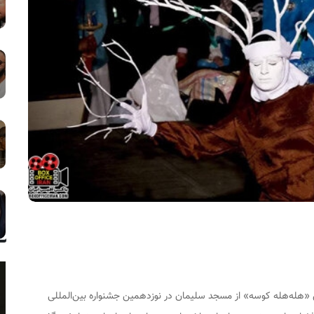
«هله‌هله کوسه» از مسجد سلیمان در نوزدهمین جشنواره بین‌المللی