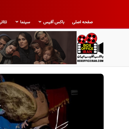
صفحه اصلی
باکس آفیس
سینما
تئاتر
ب
ا
ک
س
آ
ف
ی
س
ا
ی