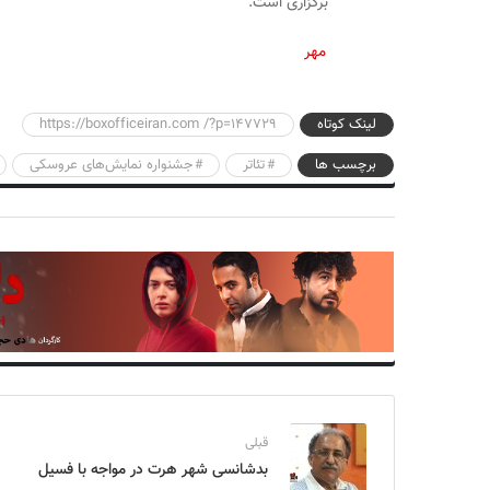
برگزاری است.
مهر
لینک کوتاه
https://boxofficeiran.com /?p=147729
برچسب ها
تئاتر
جشنواره نمایش‌های عروسکی
قبلی
بدشانسی شهر هرت در مواجه با فسیل