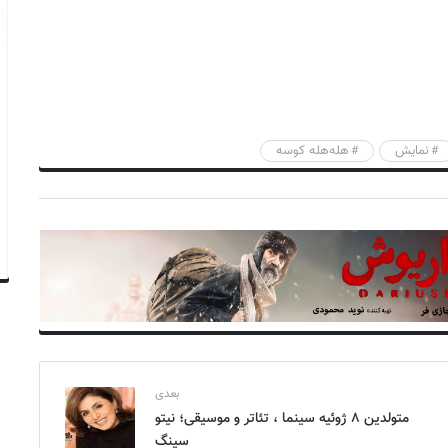
نمایش
هله‌هله کوسه
بعدی
متولدین ۸ ژوئیه سینما ، تئاتر و موسیقی؛ نیتو
سینگ