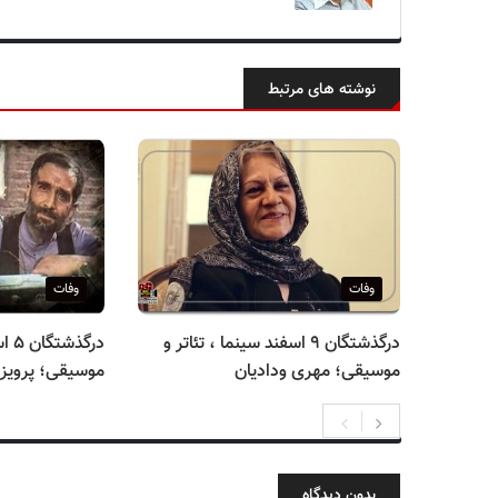
نوشته های مرتبط
وفات
وفات
درگذشتگان ۹ اسفند سینما ، تئاتر و
درگ
موسیقی؛ مهری ودادیان
موسیقی؛ پرویز ف
بدون دیدگاه