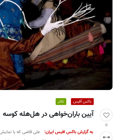
ر
ا
ن
باکس آفیس
تئاتر
آیین باران‌خواهی در هل‌هله کوسه
0
به گزارش باکس افیس ایران:
علی قاضی که با نمایش 