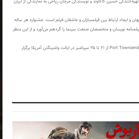
هیه‌کنندگی حسین کاکاوند و نویسندگی مرجان ریاحی به نمایندگی از ایران
ان و ایجاد ارتباط بین فیلمسازان و عاشقان فیلم است. جشنواره هر ساله
فیلمنامه نویسان و متخصصان صنعت سینما را گردهم می‌آورد و از این منظر
بیست و چهارمین جشنواره جهانی فیلم «پورت تاونزند» Port Townsend از ۲۱ تا ۲۵ سپتامبر در ایالت واشینگتن آمریکا برگزار