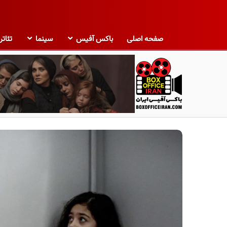
صفحه اصلی
باکس آفیس
سینما
تئاتر
ب
ا
ک
س
آ
ف
ی
س
ا
ی