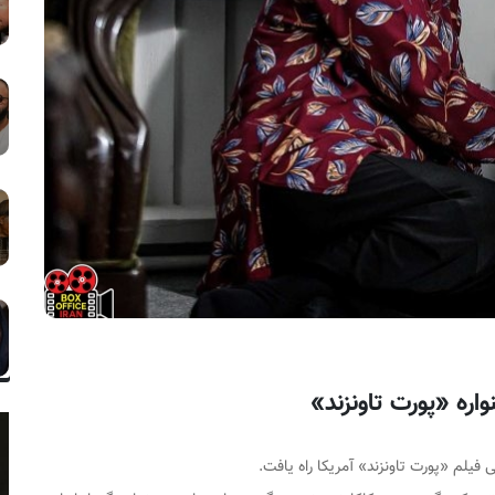
ره «پورت تاونزند»
فیلم «پورت تاونزند» آمریکا راه یافت.