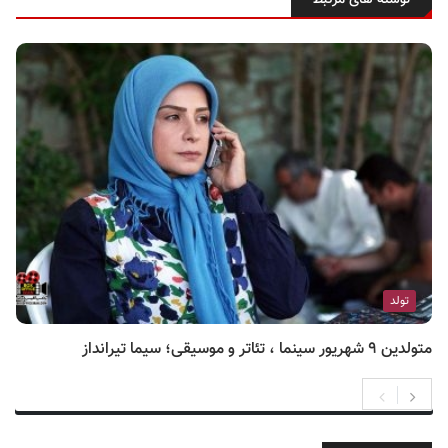
تولد
متولدین ۹ شهریور سینما ، تئاتر و موسیقی؛ سیما تیرانداز