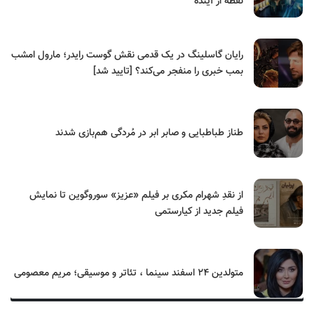
نقطه از آینده
رایان گاسلینگ در یک قدمی نقش گوست رایدر؛ مارول امشب
بمب خبری را منفجر می‌کند؟ [تایید شد]
طناز طباطبایی و صابر ابر در مُردگی هم‌بازی شدند
از نقدِ شهرام مکری بر فیلم «عزیز» سوروگوین تا نمایش
فیلم جدید از کیارستمی
متولدین ۲۴ اسفند سینما ، تئاتر و موسیقی؛ مریم معصومی