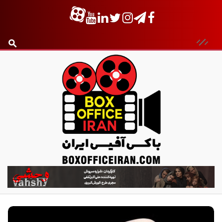
ب
ا
ک
س
آ