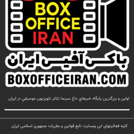
اولين و بزرگترين پايگاه خبرهاي داغ سينما تئاتر تلويزيون موسيقي در ايران
تماس با ما
کلیه فعالیتهای این وبسایت تابع قوانین و مقررات جمهوری اسلامی ایران