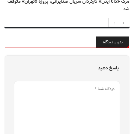
مرگ «دانا ایدن» کارگردان سریال ضدایرانی، پروژه «تهران» متوقف
شد
بدون دیدگاه
پاسخ دهید