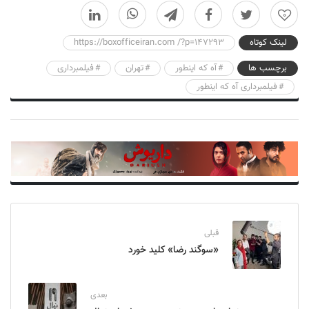
0
لینک کوتاه
https://boxofficeiran.com /?p=147293
برچسب ها
آه که اینطور
تهران
فیلمبرداری
فیلمبرداری آه که اینطور
قبلی
«سوگند رضا» کلید خورد
بعدی