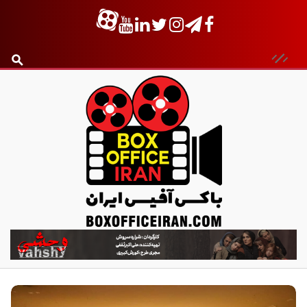
ب
ا
ک
س
آ