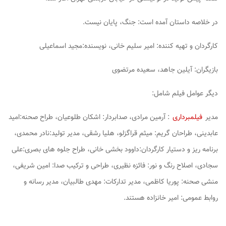
در خلاصه داستان آمده است: جنگ، پایان نیست.
کارگردان و تهیه کننده: امیر سلیم خانی، نویسنده:مجید اسماعیلی
بازیگران: آیلین جاهد، سعیده مرتضوی
دیگر عوامل فیلم شامل:
مدیر
فیلمبرداری
: آرمین مرادی، صدابردار: اشکان طلوعیان، طراح صحنه:امید
عابدینی، طراحان گریم: میثم قراگزلو، هلیا رشقی، مدیر تولید:نادر محمدی،
برنامه ریز و دستیار کارگردان:داوود بخشی خانی، طراح جلوه های بصری:علی
سجادی، اصلاح رنگ و نور: فائزه نظیری، طراحی و ترکیب صدا: امین شریفی،
منشی صحنه: پوریا کاظمی، مدیر تدارکات: مهدی طالبیان، مدیر رسانه و
روابط عمومی: امیر خانزاده هستند.