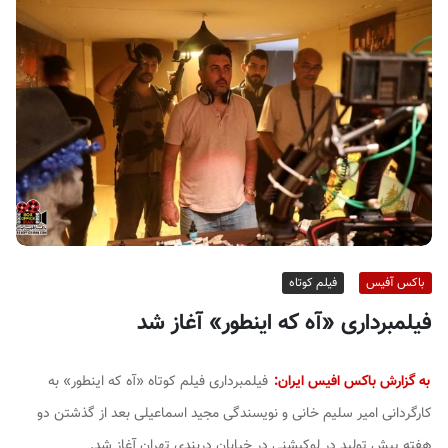
ف
ی
س
ا
ی
ر
ا
ن
باکس آفیس
فیلم کوتاه
فیلمبرداری «آه که اینطور» آغاز شد
به گزارش باکس افیس ایران:
فیلمبرداری فیلم کوتاه «آه که اینطور» به
کارگردانی امیر سلیم خانی و نویسندگی مجید اسماعیلی بعد از گذشتن دو
هفته پیش تولید در لوکیشنی در خیابان دربندی تهران آغاز شد.