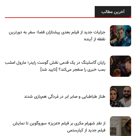
آخرین مطالب
جزئیات جدید از فیلم بعدی پیشتازان فضا؛ سفر به دورترین
نقطه از آینده
رایان گاسلینگ در یک قدمی نقش گوست رایدر؛ مارول امشب
بمب خبری را منفجر می‌کند؟ [تایید شد]
طناز طباطبایی و صابر ابر در مُردگی هم‌بازی شدند
از نقدِ شهرام مکری بر فیلم «عزیز» سوروگوین تا نمایش
فیلم جدید از کیارستمی