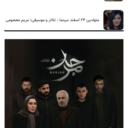
متولدین ۲۴ اسفند سینما ، تئاتر و موسیقی؛ مریم معصومی