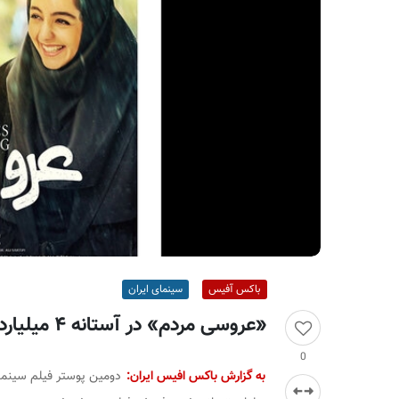
ر
ا
ن
باکس آفیس
سینمای ایران
«عروسی مردم» در آستانه ۴ میلیاردی شدن
0
به گزارش باکس افیس ایران: