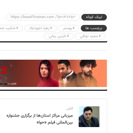
لینک کوتاه
https://boxofficeiran.com /?p=147252
برچسب ها
پوستر
زهرا داوودنژاد
شکیب شج
مجید توکلی
نازنین بیاتی
قبلی
میزبانی مراکز استان‌ها از برگزاری جشنواره
بین‌المللی فیلم «حوا»