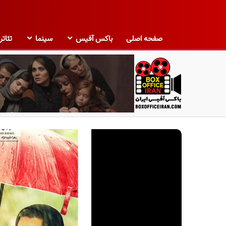
صفحه اصلی
باکس آفیس
سینما
تئاتر
ب
ا
ک
س
آ
ف
ی
س
ا
ی