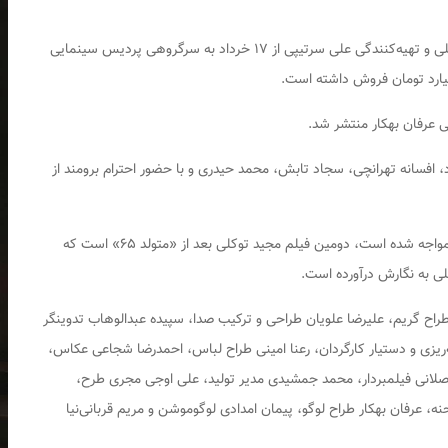
به کارگردانی مجید توکلی و تهیه‌کنندگی علی سرتیپی از ۱۷ خرداد به سرگروهی پردیس سینمایی
ی عرفان بهکار منتشر شد.
د، افسانه تهرانچی، سجاد تابش، محمد حیدری و با حضور احترام برومند از
«عروسی مردم» که با استقبال خوبی از سوی مخاطبان مواجه شده است، دومین فیلم مجید توکلی بعد از «متولد ۶۵» است که
لی به نگارش درآورده است.
طراح گریم، علیرضا علویان طراحی و ترکیب صدا، سپیده عبدالوهاب تدوینگر
ریزی و دستیار کارگردان، رعنا امینی طراح لباس، احمدرضا شجاعی عکاس،
لانی فیلمبردار، محمد جمشیدی مدیر تولید، علی اوجی مجری طرح،
 عرفان بهکار طراح لوگو، پیمان امدادی لوگوموشن و مریم قربانی‌نیا