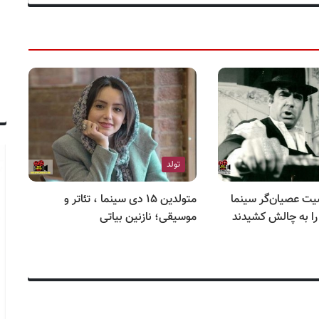
تولد
صیت عصیان‌گر سینما
متولدین ۱۵ دی سینما ، تئاتر و
نا
 را به چالش کشیدند
موسیقی؛ نازنین بیاتی
«ز
ش