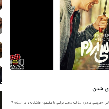
دومین پوستر فیلم سینمایی «عروسی مردم» ساخته مجید توکلی با مضمون عاشقانه و در آستانه ۴