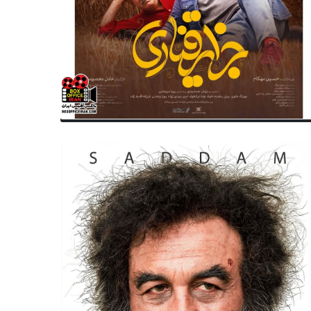
سینمای ایران
سینمای ایران
زنین بیاتی بهترین بازیگر زن شد؛
از پوستر و تیزر «دوربین‌های 
مستان بود» رکورد پگاسوس را
در آستانه اکران رونمایی شد
کست