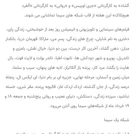
گشاد» به کارگردانی «جری لوییس» و «روانی» به کارگردانی «آلفرد
هیچکاک» این هفته از قاب شبکه های سیما تماشایی می شوند.
فیلم‌های سینمایی و تلویزیونی و انیمیشن روز بعد از خوشبختی، زندگی پای،
دختری به نام شایلی، چرخ های زندگی، پسرِ من، ماراکا: قهرمان دریا، بانکدار
مبارز، دهن گشاد، آخرین کار درست، بین دو دنیا، خیال نقش، بامزی و
تاندربل، پوپرو و شهر دودکش ها، تابوت اطبا، تاندر بولت و لایت فوت، بال
هایت را بگشا، مرد کار، پرنده باز آلکاتراز، لایه های پنهان، سیب و سلما،
میان زمین و آسمان، مرحله نهایی، جزیره ای بر بام دنیا، ای ایکس ال، پنجاه
درصد زندگی، از جان گذشته، اردک اردک غاز، قالیچه پرنده، مقر سّری، خسته
نباشید، سیزده زندگی، دستکش، دنیای عجیب و روانی پنج‌شنبه و جمعه ۱۸ و
۱۹ خرداد ماه از شبکه‌های سیما روی آنتن می‌رود.
شبکه یک سیما