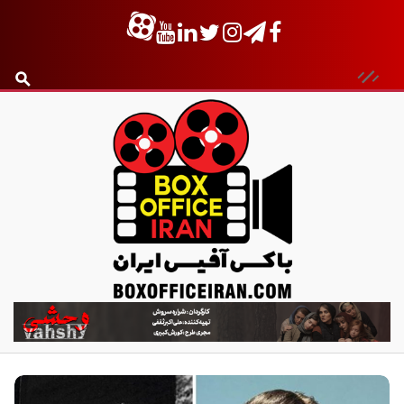
ب
ا
ک
س
آ