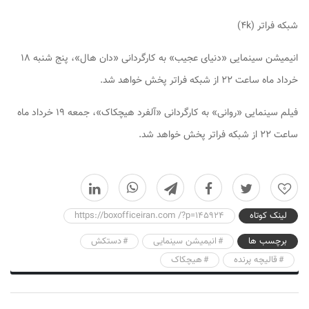
شبکه فراتر (۴k)
انیمیشن سینمایی «دنیای عجیب» به کارگردانی «دان هال»، پنج شنبه ۱۸
خرداد ماه ساعت ۲۲ از شبکه فراتر پخش خواهد شد.
فیلم سینمایی «روانی» به کارگردانی «آلفرد هیچکاک»، جمعه ۱۹ خرداد ماه
ساعت ۲۲ از شبکه فراتر پخش خواهد شد.
0
لینک کوتاه
https://boxofficeiran.com /?p=145924
برچسب ها
انیمیشن سینمایی
دستکش
قالیچه پرنده
هیچکاک