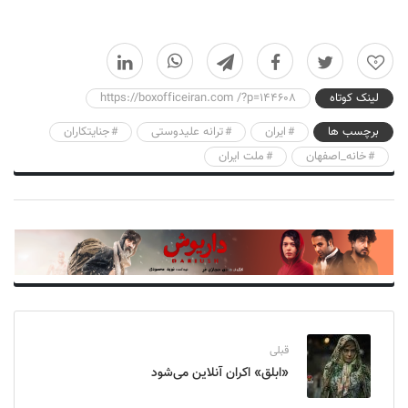
0
لینک کوتاه
https://boxofficeiran.com /?p=144608
برچسب ها
ایران
ترانه علیدوستی
جنایتکاران
خانه_اصفهان
ملت ایران
قبلی
«ابلق» اکران آنلاین می‌شود