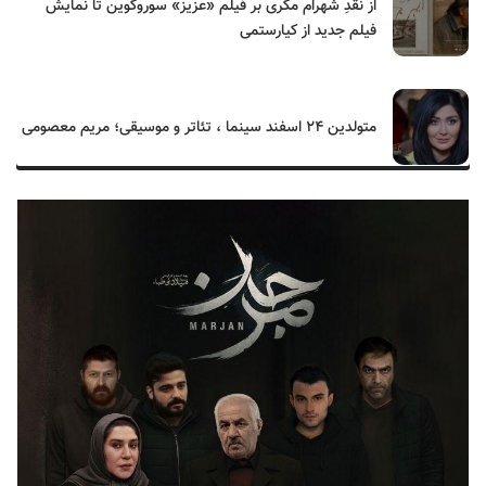
از نقدِ شهرام مکری بر فیلم «عزیز» سوروگوین تا نمایش
فیلم جدید از کیارستمی
متولدین ۲۴ اسفند سینما ، تئاتر و موسیقی؛ مریم معصومی