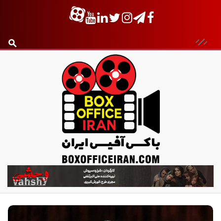
ب
ا
ک
س
آ