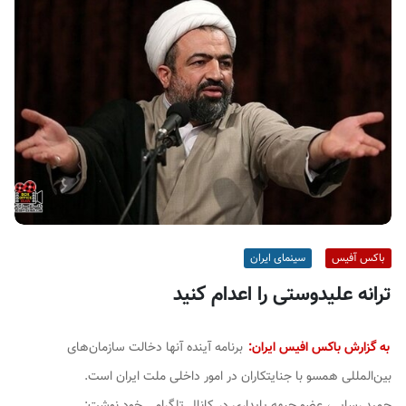
ف
ی
س
ا
ی
ر
ا
ن
باکس آفیس
سینمای ایران
ترانه علیدوستی را اعدام کنید
به گزارش باکس افیس ایران:
برنامه آینده آنها دخالت سازمان‌های
بین‌المللی همسو با جنایتکاران در امور داخلی ملت ایران است.
حمید رسایی، عضو جبهه پایداری در کانال تلگرامی خود نوشت: