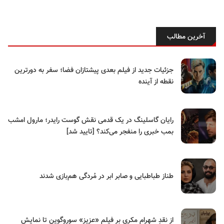
آخرین مطالب
جزئیات جدید از فیلم بعدی پیشتازان فضا؛ سفر به دورترین
نقطه از آینده
رایان گاسلینگ در یک قدمی نقش گوست رایدر؛ مارول امشب
بمب خبری را منفجر می‌کند؟ [تایید شد]
طناز طباطبایی و صابر ابر در مُردگی هم‌بازی شدند
از نقدِ شهرام مکری بر فیلم «عزیز» سوروگوین تا نمایش