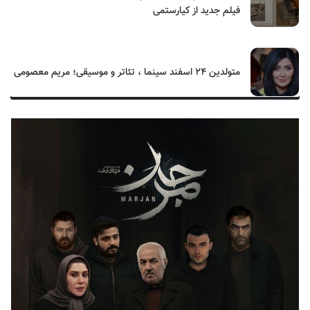
فیلم جدید از کیارستمی
متولدین ۲۴ اسفند سینما ، تئاتر و موسیقی؛ مریم معصومی