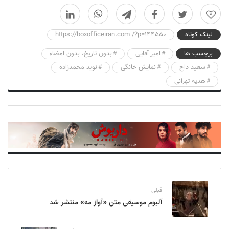
0
لینک کوتاه
https://boxofficeiran.com /?p=144550
برچسب ها
امیر آقایی
بدون تاریخ، بدون امضاء
سعید داخ
نمایش خانگی
نوید محمدزاده
هدیه تهرانی
قبلی
آلبوم موسیقی متن «آواز مه» منتشر شد