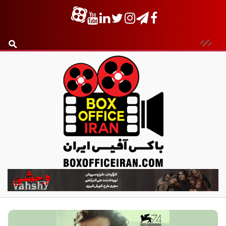
ب
ا
ک
س
آ