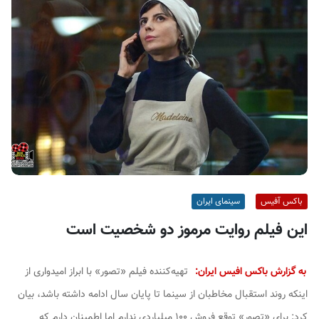
ف
ی
س
ا
ی
ر
ا
ن
باکس آفیس
سینمای ایران
این فیلم روایت مرموز دو شخصیت است
به گزارش باکس افیس ایران:
تهیه‌کننده فیلم «تصور» با ابراز امیدواری از
اینکه روند استقبال مخاطبان از سینما تا پایان سال ادامه داشته باشد، بیان
کرد: برای «تصور» توقع فروش ۱۰۰ میلیاردی ندارم اما اطمینان دارم که