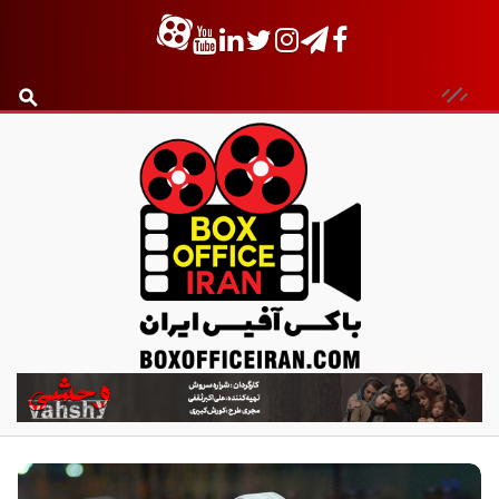
ب
ا
ک
س
آ