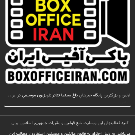
اولين و بزرگترين پايگاه خبرهاي داغ سينما تئاتر تلويزيون موسيقي در ايران
تماس با ما
کلیه فعالیتهای این وبسایت تابع قوانین و مقررات جمهوری اسلامی ایران
می‌باشد. به دلیل احترام به قانون مؤلفین و مصنفین استفاده از مطالب این