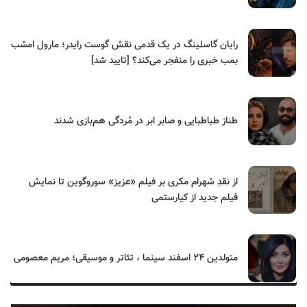
رایان گاسلینگ در یک قدمی نقش گوست رایدر؛ مارول امشب
بمب خبری را منفجر می‌کند؟ [تایید شد]
طناز طباطبایی و صابر ابر در مُردگی هم‌بازی شدند
از نقدِ شهرام مکری بر فیلم «عزیز» سوروگوین تا نمایش
فیلم جدید از کیارستمی
متولدین ۲۴ اسفند سینما ، تئاتر و موسیقی؛ مریم معصومی