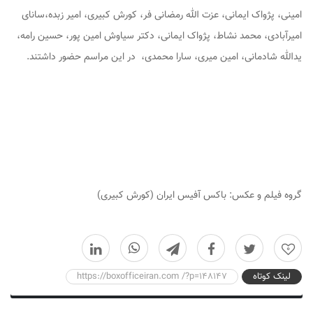
امینی، پژواک ایمانی، عزت الله رمضانی فر، کورش کبیری، امیر زبده،سانای
امیرآبادی، محمد نشاط، پژواک ایمانی، دکتر سیاوش امین پور، حسین رامه،
یدالله شادمانی، امین میری، سارا محمدی، در این مراسم حضور داشتند.
گروه فیلم و عکس: باکس آفیس ایران (کورش کبیری)
0
لینک کوتاه
https://boxofficeiran.com /?p=148147