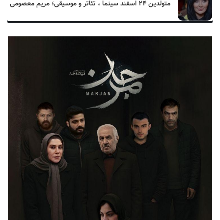
متولدین ۲۴ اسفند سینما ، تئاتر و موسیقی؛ مریم معصومی