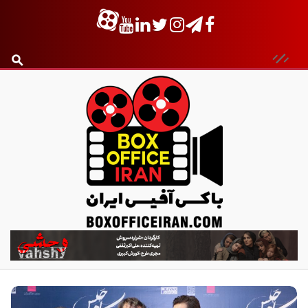
ب
ا
ک
س
آ