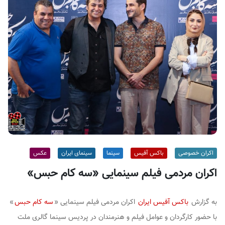
ف
ی
س
ا
ی
ر
ا
ن
اکران خصوصی
باکس آفیس
سینما
سینمای ایران
عکس
اکران مردمی فیلم سینمایی «سه کام حبس»
به گزارش
باکس آفیس ایران
اکران مردمی فیلم سینمایی «
سه کام حبس
»
با حضور کارگردان و عوامل فیلم و هنرمندان در پردیس سینما گالری ملت