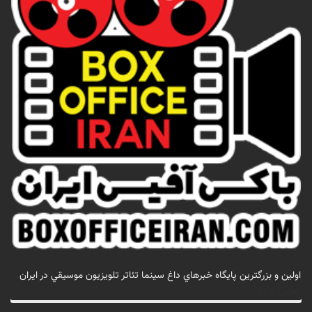
اولين و بزرگترين پايگاه خبرهاي داغ سينما تئاتر تلويزيون موسيقي در ايران
تماس با ما