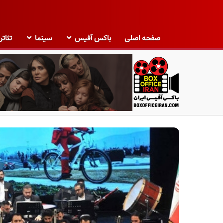
صفحه اصلی
باکس آفیس
سینما
تئاتر
ب
ا
ک
س
آ
ف
ی
س
ا
ی