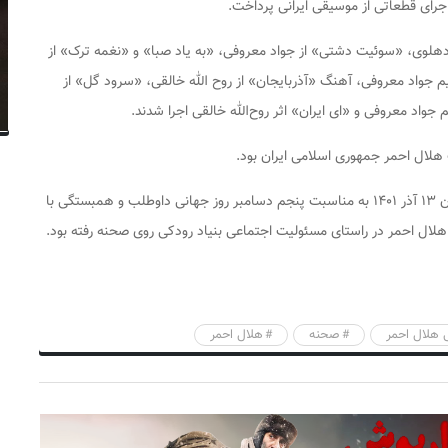
رای قطعاتی از موسیقی ایرانی پرداخت.
دهلوی، «سوئیت دشتی» از جواد معروفی، «به یاد صبا» و «نغمه ترک» از
اد معروفی، آهنگ «آذربایجان» از روح الله خالقی، «سرود گل» از
د معروفی و «ای ایران» اثر روح‌الله خالقی اجرا شدند.
هلال احمر جمهوری اسلامی ایران بود.
پیش از این ارکستر ملی ایران به رهبری همایون رحیمیان ۱۳ آذر ۱۴۰۱ به مناسبت پنجم دسامبر روز جهانی داوطلب و همبستگی با
ن هلال احمر در راستای مسئولیت اجتماعی بنیاد رودکی روی صحنه رفته بود.
ی هلال احمر
صحنه
هلال احمر