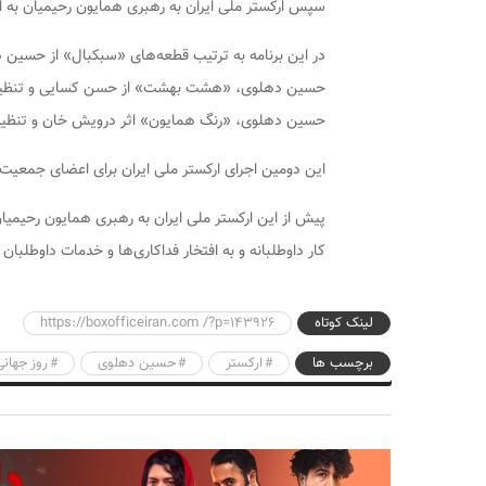
سپس ارکستر ملی ایران به رهبری همایون رحیمیان به اج
در این برنامه به ترتیب قطعه‌های «سبکبال» از حسین 
حسین دهلوی، «هشت بهشت» از حسن کسایی و تنظیم جو
حسین دهلوی، «رنگ همایون» اثر درویش خان و تنظیم جوا
این دومین اجرای ارکستر ملی ایران برای اعضای جمعیت 
کار داوطلبانه و به افتخار فداکاری‌ها و خدمات داوطلبا
لینک کوتاه
https://boxofficeiran.com /?p=143926
برچسب ها
ارکستر
حسین دهلوی
روز جهان