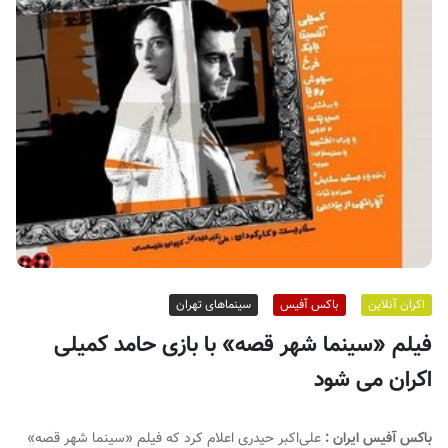
ف
ی
س
ا
ی
ر
ا
ن
اکران آنلاین
باکس آفیس
سینماهای تهران
فیلم «سینما شهر قصه» با بازی حامد کمیلی
اکران می شود
باکس آفیس ایران :
علی‌اکبر حیدری اعلام کرد که فیلم «سینما شهر قصه»