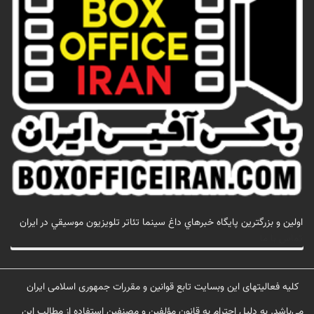
اولين و بزرگترين پايگاه خبرهاي داغ سينما تئاتر تلويزيون موسيقي در ايران
تماس با ما
کلیه فعالیتهای این وبسایت تابع قوانین و مقررات جمهوری اسلامی ایران
می‌باشد. به دلیل احترام به قانون مؤلفین و مصنفین استفاده از مطالب این