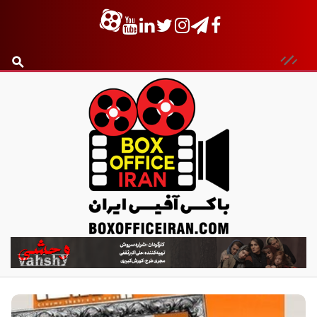
ب
ا
ک
س
آ