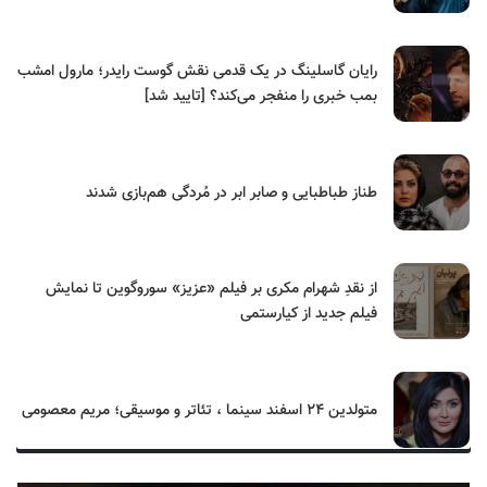
رایان گاسلینگ در یک قدمی نقش گوست رایدر؛ مارول امشب
بمب خبری را منفجر می‌کند؟ [تایید شد]
طناز طباطبایی و صابر ابر در مُردگی هم‌بازی شدند
از نقدِ شهرام مکری بر فیلم «عزیز» سوروگوین تا نمایش
فیلم جدید از کیارستمی
متولدین ۲۴ اسفند سینما ، تئاتر و موسیقی؛ مریم معصومی