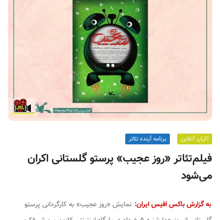
ف
ی
س
ا
ی
ر
ا
ن
اکران آنلاین
برنامه آینده تئاتر
فیلم‌تئاتر «روز عجیب» پرستو گلستانی اکران
می‌شود
به گزارش باکس افیس ایران:
نمایش «روز عجیب» به کارگردانی پرستو