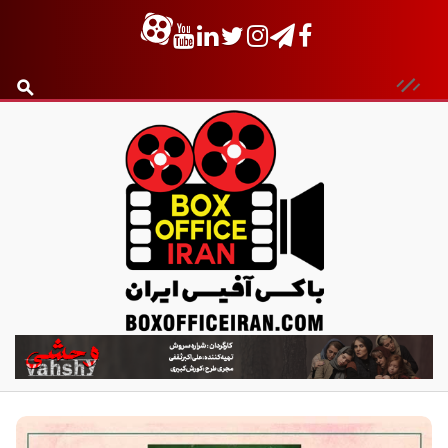
ب
ا
ک
س
آ