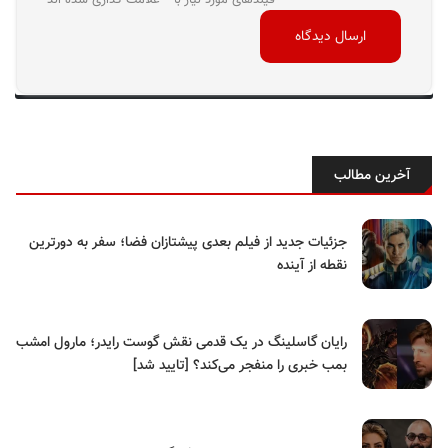
فیلدهای مورد نیاز با * علامت گذاری شده اند
آخرین مطالب
جزئیات جدید از فیلم بعدی پیشتازان فضا؛ سفر به دورترین
نقطه از آینده
رایان گاسلینگ در یک قدمی نقش گوست رایدر؛ مارول امشب
بمب خبری را منفجر می‌کند؟ [تایید شد]