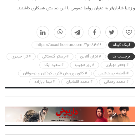
و زهرا شایان‌فر به عنوان روابط عمومی با این نمایش همکاری داشتند.
0
لینک کوتاه
https://boxofficeiran.com /?p=84019
برچسب ها
اکران آنلاین
پرستو گلستانی
تارا حیدری
جعفر مهیاری
روز عجیب
سعید ابک
فاطمه پورهاشمی
کانون پرورش فکری کودکان و نوجوانان
محمد رحمانی
محمد لقمانیان
نیما بابازاده