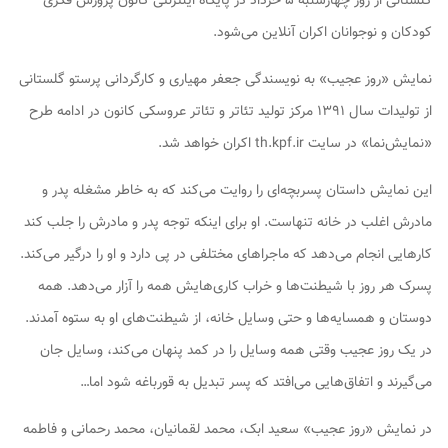
گلستانی از روز چهارشنبه ۵ خرداد در پایگاه اینترنتی کانون پرورش فکری
کودکان و نوجوانان اکران آنلاین می‌شود.
نمایش «روز عجیب» به نویسندگی جعفر مهیاری و کارگردانی پرستو گلستانی
از تولیدات سال ۱۳۹۱ مرکز تولید تئاتر و تئاتر عروسکی کانون در ادامه‌ طرح
«نمایش‌نما» در سایت th.kpf.ir اکران خواهد شد.
این نمایش داستان پسربچه‌ای را روایت می‌کند که به خاطر مشغله‌ پدر و
مادرش اغلب در خانه تنهاست. او برای اینکه توجه پدر و مادرش را جلب کند
کارهایی انجام می‌دهد که ماجراهای مختلفی در پی دارد و او را درگیر می‌کند.
پسرک هر روز با شیطنت‌ها و خراب کاری‌هایش همه را آزار می‌دهد. همه
دوستان و همسایه‌ها و حتی وسایل خانه، از شیطنت‌های او به ستوه آمدند.
در یک روز عجیب وقتی همه وسایل را در کمد پنهان می‌کند، وسایل جان
می‌گیرند و اتفاق‌هایی می‌افتد که پسر تبدیل به قورباغه شود اما…
در نمایش «روز عجیب» سعید ابک، محمد لقمانیان، محمد رحمانی و فاطمه