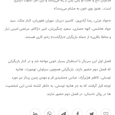
مدعیان تاج و تخت او یکی یکی از راه می‌رسند و این آغاز آشوب دیگری
است… هنوز بوی خون به مشام می‌رسد!»
«جواد عزتی، رعنا آزادی‌ور، کامبیز دیرباز، مهران غفوریان، الناز ملک، سید
جواد هاشمی، الهه حصاری، سعید چنگیزیان، امیر دژاکام، مرتضی امینی تبار
و مه‌لقا باقری» از جمله بازیگران «بازگشت»ِ زخم کاری هستند.
فصل اول این سریال با استقبال بسیار خوبی مواجه شد و در کنار بازیگرانی
که فصل دوم حضور دارند، بازیگرانی همچون سیاوش تهمورث، هانیه
توسلی، کاظم هژیرآزاد، عباس جمشیدی فر و مهدی زمین پرداز نیز مورد
توجه قرار گرفتند که به جز هانیه توسلی، به خاطر کشته شدن این شخصیت
ها در روال داستان، در فصل دوم حضور ندارند.
0