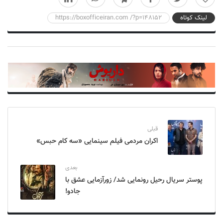
لینک کوتاه
https://boxofficeiran.com /?p=148152
قبلی
اکران مردمی فیلم سینمایی «سه کام حبس»
بعدی
پوستر سریال رحیل رونمایی شد/ زورآزمایی عشق با
جادو!