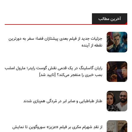
آخرین مطالب
جزئیات جدید از فیلم بعدی پیشتازان فضا؛ سفر به دورترین
نقطه از آینده
رایان گاسلینگ در یک قدمی نقش گوست رایدر؛ مارول امشب
بمب خبری را منفجر می‌کند؟ [تایید شد]
طناز طباطبایی و صابر ابر در مُردگی هم‌بازی شدند
از نقدِ شهرام مکری بر فیلم «عزیز» سوروگوین تا نمایش