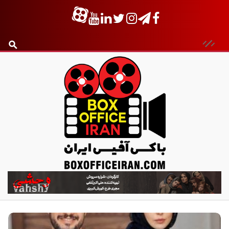
ب
ا
ک
س
آ