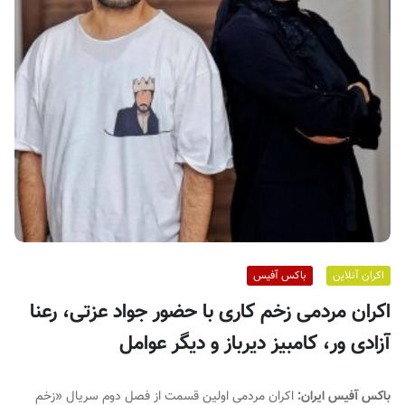
ف
ی
س
ا
ی
ر
ا
ن
اکران آنلاین
باکس آفیس
اکران مردمی زخم کاری با حضور جواد عزتی، رعنا
آزادی ور، کامبیز دیرباز و دیگر عوامل
باکس آفیس ایران:
اکران مردمی اولین قسمت از فصل دوم سریال «زخم