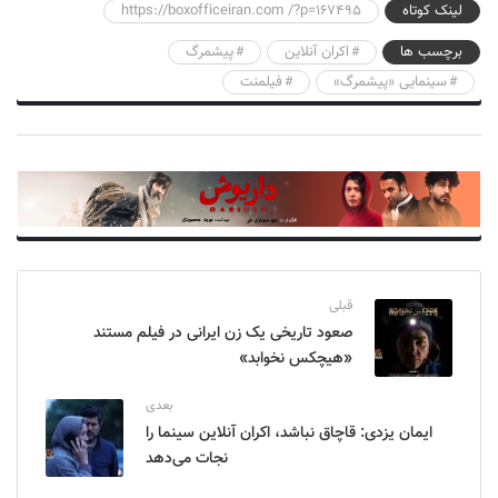
لینک کوتاه
https://boxofficeiran.com /?p=167495
برچسب ها
اکران آنلاین
پیشمرگ
سینمایی «پیشمرگ»
فیلمنت
قبلی
صعود تاریخی یک زن ایرانی در فیلم مستند
«هیچکس نخوابد»
بعدی
ایمان یزدی: قاچاق نباشد، اکران آنلاین سینما را
نجات می‌دهد