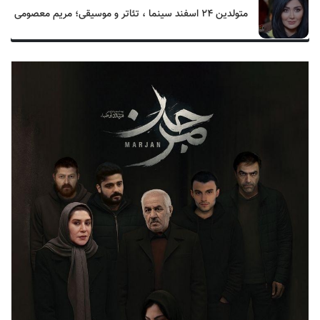
متولدین ۲۴ اسفند سینما ، تئاتر و موسیقی؛ مریم معصومی