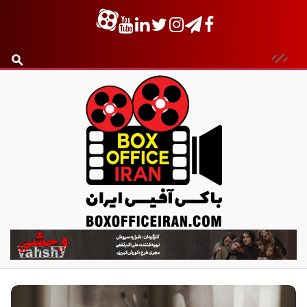
ب
ا
ک
س
آ