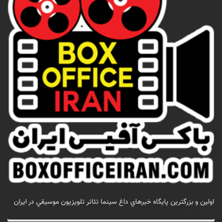
اولين و بزرگترين پايگاه خبرهاي داغ سينما تئاتر تلويزيون موسيقي در ايران
تماس با ما