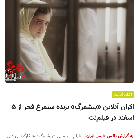
ف
ی
س
ا
ی
ر
ا
ن
اکران آنلاین
اکران آنلاین «پیشمرگ» برنده سیمرغ فجر از ۵
اسفند در فیلم‌نت
به گزارش باکس افیس ایران:
فیلم سینمایی «پیشمرگ» به کارگردانی علی