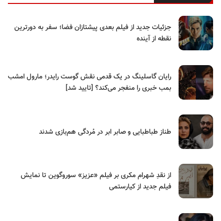
جزئیات جدید از فیلم بعدی پیشتازان فضا؛ سفر به دورترین
نقطه از آینده
رایان گاسلینگ در یک قدمی نقش گوست رایدر؛ مارول امشب
بمب خبری را منفجر می‌کند؟ [تایید شد]
طناز طباطبایی و صابر ابر در مُردگی هم‌بازی شدند
از نقدِ شهرام مکری بر فیلم «عزیز» سوروگوین تا نمایش
فیلم جدید از کیارستمی