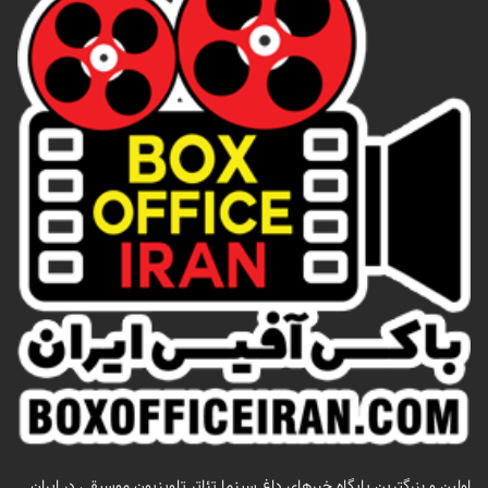
اولين و بزرگترين پايگاه خبرهاي داغ سينما تئاتر تلويزيون موسيقي در ايران