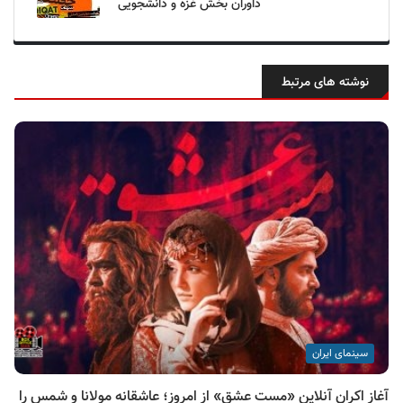
داوران بخش غزه و دانشجویی
نوشته های مرتبط
سینمای ایران
آغاز اکران آنلاین «مست عشق» از امروز؛ عاشقانه مولانا و شمس را