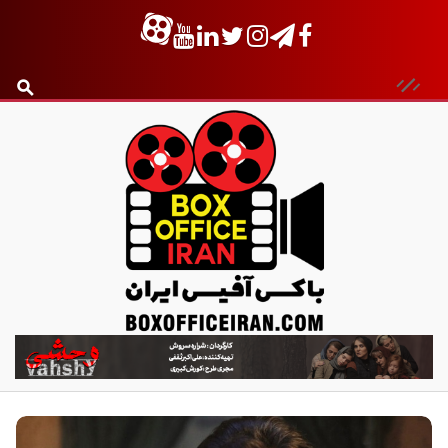
ب
ا
ک
س
آ