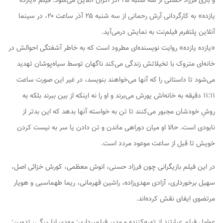
و بازی فرزاد حسنی از سه شنبه ۲۵ آذر اکران آنلاین می‌شود. فیلم «یازده
یازده» به کارگردانی آرش رحمانی از سه شنبه ۲۵ آذر ساعت ۲۰، در سینما
آنلاین پلتفرم فیلم‌نت به نمایش درمی‌آید.
«یازده یازده» روایت نویسنده‌ای مطرود است که به خاطر آشفتگی احوالش در
خانه‌ای متروک با تخیلاتش زندگی می‌کند ناگهان توسط سیاه‌پوشان تهدید
می‌شود تا داستانی را که آنها می‌خواهند بنویسد، در غیر این صورت ساعت
۱۱:۱۱ دقیقه به خانه‌اش یورش می‌برند و او را نه اینکه از بین ببرند بلکه به
روشِ خودشان مجبور می‌کنند تا تن به خواسته‌ آنها بدهد که این بدتر از
نابودی است. حالا او میان دوراهی ماندن و تن دادن یا سر به نیست کردن
خویش تا قبل از ساعت موعود مردد است.
در این فیلم بازیگرانی چون فرزاد حسنی، انوش معظمی، کورش خزائی اصل،
سهیل برخورداری، آزادی مهدی‌زاده، راشین قهرمانی، ریما طهماسبی و هویار
مرتضوی ایفای نقش کرده‌اند.
عوامل فیلم عبارتند از تهیه‌کننده و مدیر فیلمبرداری: مهدی ایل‌بیگی، تدوین: