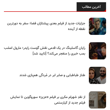
آخرین مطالب
جزئیات جدید از فیلم بعدی پیشتازان فضا؛ سفر به دورترین
نقطه از آینده
رایان گاسلینگ در یک قدمی نقش گوست رایدر؛ مارول امشب
بمب خبری را منفجر می‌کند؟ [تایید شد]
طناز طباطبایی و صابر ابر در مُردگی هم‌بازی شدند
از نقدِ شهرام مکری بر فیلم «عزیز» سوروگوین تا نمایش
فیلم جدید از کیارستمی