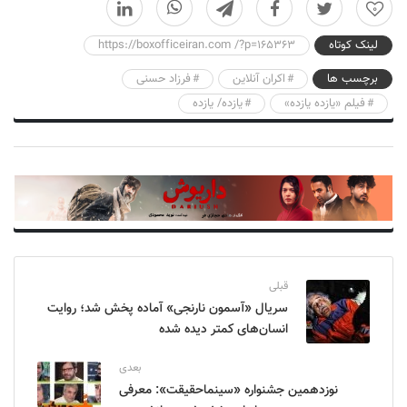
0
لینک کوتاه
https://boxofficeiran.com /?p=165363
برچسب ها
اکران آنلاین
فرزاد حسنی
فیلم «یازده یازده»
یازده/ یازده
قبلی
سریال «آسمون نارنجی» آماده پخش شد؛ روایت
انسان‌های کمتر دیده شده
بعدی
نوزدهمین جشنواره «سینماحقیقت»: معرفی