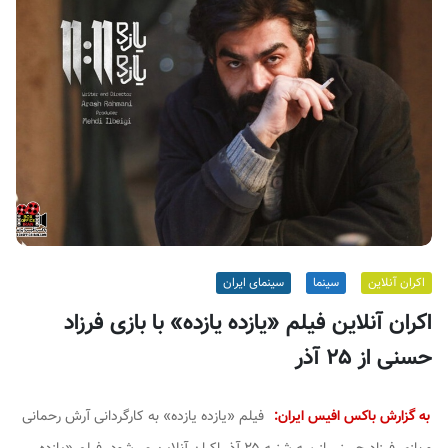
ف
ی
س
ا
ی
ر
ا
ن
اکران آنلاین
سینما
سینمای ایران
اکران آنلاین فیلم «یازده یازده» با بازی فرزاد
حسنی از ۲۵ آذر
به گزارش باکس افیس ایران:
فیلم «یازده یازده» به کارگردانی آرش رحمانی