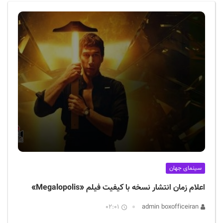
ف
ی
س
ا
ی
ر
ا
ن
سینمای جهان
اعلام زمان انتشار نسخه با کیفیت فیلم «Megalopolis»
02:01
admin boxofficeiran