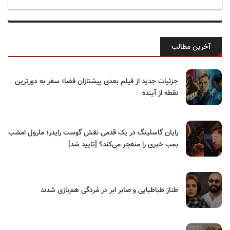
آخرین مطالب
جزئیات جدید از فیلم بعدی پیشتازان فضا؛ سفر به دورترین
نقطه از آینده
رایان گاسلینگ در یک قدمی نقش گوست رایدر؛ مارول امشب
بمب خبری را منفجر می‌کند؟ [تایید شد]
طناز طباطبایی و صابر ابر در مُردگی هم‌بازی شدند