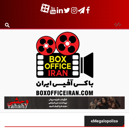
ب
ا
ک
س
«Megalopolis»
آ