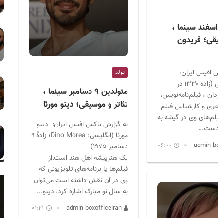
ولدین ۱۰ اسفند سینما ،
یقی؛ فریدون
 افیس ایران:
تولد
فریدون جیرانی (زاده ۱۳۳۰ در
متولدین ۹ دسامبر سینما ،
ان ، فیلم‌نامه‌نویس،
تئاتر و موسیقی؛ دینو مورئا
مجری و کارشناس فیلم
لم‌های وی در گیشه به
به گزارش باکس افیس ایران: دینو
دست...
مورئا (انگلیسی: Dino Morea؛ زادهٔ ۹
06:00
دسامبر ۱۹۷۵)
یک هنرپیشه اهل هند است.از
فیلم‌ها یا برنامه‌های تلویزیونی که
وی در آن نقش داشته است می‌توان
به سال نو مبارک اشاره کرد. دینو...
01:21
admin boxofficeiran