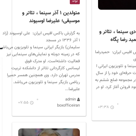
تولد
متولدین ۱ آذر سینما ، تئاتر و
موسیقی؛ علیرضا اوسیوند
ولدین ۱۰ دی سینما ، تئاتر و
به گزارش باکس افیس ایران: علی اوسیوند (زاده
د رضا پگاه
۱ آذر ۱۳۳۶ در مسجد
سلیمان) بازیگر ایرانی سینما و تلویزیون می‌باشد
 افیس ایران: حمیدرضا
که در زمینه دوبله و نمایش‌های سینمایی نیز
ٔ ۱۰ دی
فعالیت داشته‌است. او مدرک فوق
ر سینما و تلویزیون ایرانی ا
لیسانس کارگردانی تئاتر از دانشکده تربیت
حرفه‌ای خود را از سال
مدرس تهران دارد. وی همچنین همسر حمیرا
ازی در مجموعه ضلع ششم به
ریاضی بازیگر سینما و تلویزیون می‌باشد.
د فروتن آغاز کرد. او در
علیرضا...
admin
07:55
boxofficeiran
03:38