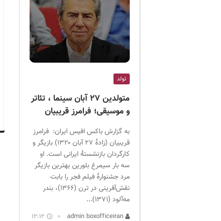
تولد
متولدین ۲۷ آبان سینما ، تئاتر
و موسیقی؛ فرامرز قریبیان
به گزارش باکس افیس ایران: فرامرز
قریبیان (زادهٔ ۲۷ آبان ۱۳۲۰) بازیگر و
کارگردان بازنشستهٔ ایرانی است. او
سه بار سیمرغ بلورین بهترین بازیگر
مرد جشنوارهٔ فیلم فجر را بابت
نقش‌آفرینی در ترن (۱۳۶۶)، بندر
مه‌آلود (۱۳۷۱)...
12:12
admin boxofficeiran