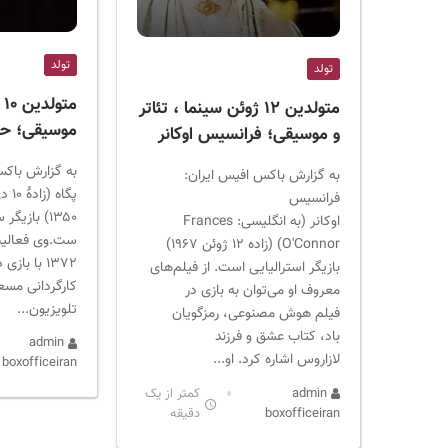
تولد
تولد
مت
متولدین ۱۲ ژوئن سینما ، تئاتر
موسیقی؛ حمی
و موسیقی؛ فرانسیس اوکانر
به گزارش باکس
به گزارش باکس افیس ایران:
پگاه (زاده
فرانسیس
۱۳۵۰) بازیگ
اوکانر (به انگلیسی: Frances
ست.وی فعالیت 
O'Connor) (زاده ۱۲ ژوئن ۱۹۶۷)
۱۳۷۲ با ب
بازیگر استرالیایی است. از فیلم‌های
کارگردانی مسعو
معروف او می‌توان به بازی در
تلویزیون...
فیلم هوش مصنوعی، رمزگویان
باد، کتاب عشق و فرزند
admin
لازاروس اشاره کرد. او...
boxofficeiran
admin
کمتر از یک
boxofficeiran
دقیقه