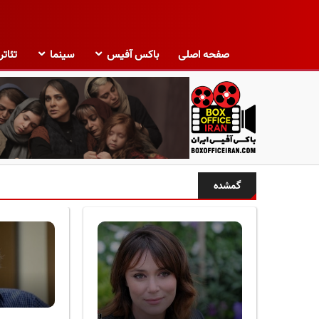
صفحه اصلی
باکس آفیس
سینما
تئاتر
ب
ا
گمشده
ک
س
آ
ف
ی
س
ا
ی