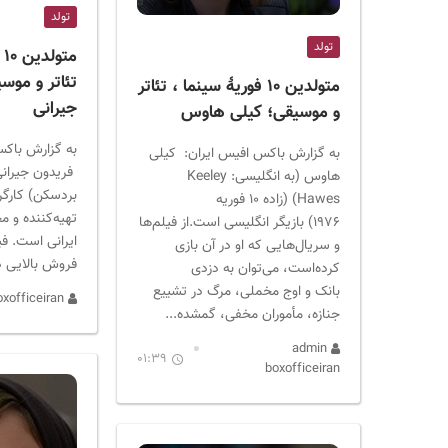
ر
تولد
ا
تولد
ن
مت
تئاتر و موس
متولدین ۱۰ فوریهٔ سینما ، تئاتر
جیرانی
و موسیقی؛ کیلی هاوس
به گزارش باکس
به گزارش باکس افیس ایران: کیلی
هاوس (به انگلیسی: Keeley
بردسکن) کارگرد
Hawes) (زاده ۱۰ فوریه
تهیه‌کننده و 
۱۹۷۶) بازیگر انگلیسی است.از فیلم‌ها
ایرانی است. فی
و سریال‌هایی که او در آن بازی
فروش بالایی 
کرده‌است، می‌توان به دزدی
بانک و اوج مخملی، مرگ در تشییع
admin boxofficeiran
جنازه، مأموران مخفی، گمشده...
admin
01:39
boxofficeiran