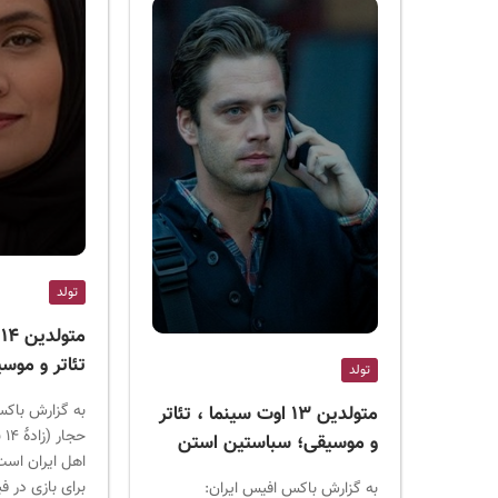
تولد
م
تئاتر و موسی
تولد
به گزارش باکس
متولدین ۱۳ اوت سینما ، تئاتر
و موسیقی؛ سباستین استن
برای بازی در فی
به گزارش باکس افیس ایران: