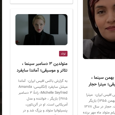
تولد
متولدین ۳ دسامبر سینما ،
تئاتر و موسیقی؛ آماندا سایفرد
تولدین ۱۴ بهمن سینما ،
به گزارش باکس افیس ایران: آماندا
قی؛ میترا حجار
میشل سایفرد (انگلیسی: Amanda
Michelle Seyfried؛ زادۀ ۳ دسامبر
 افیس ایران: میترا
۱۹۸۵) بازیگر ، خواننده و مدل
حجار (زادهٔ ۱۴ بهمن ۱۳۵۵) بازیگر
آمریکایی است. او در آلن‌تاون،
اهل ایران است. حجار در سال ۱۳۷۸
پنسیلوانیا متولد و بزرگ شد و در
لم متولد ماه مهر برنده