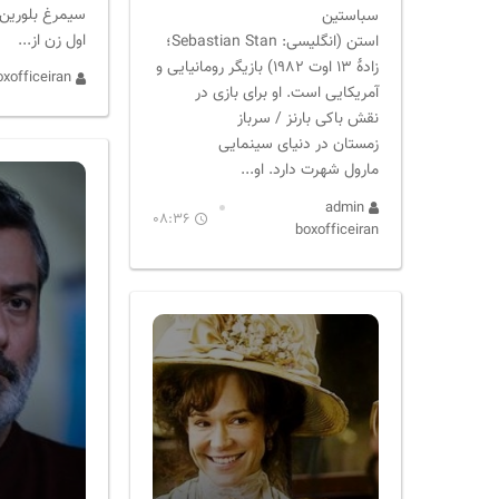
سیمرغ بلورین 
سباستین
اول زن از...
استن (انگلیسی: Sebastian Stan؛
زادهٔ ۱۳ اوت ۱۹۸۲) بازیگر رومانیایی و
admin boxofficeiran
آمریکایی است. او برای بازی در
نقش باکی بارنز / سرباز
زمستان در دنیای سینمایی
مارول شهرت دارد. او...
admin
08:36
boxofficeiran