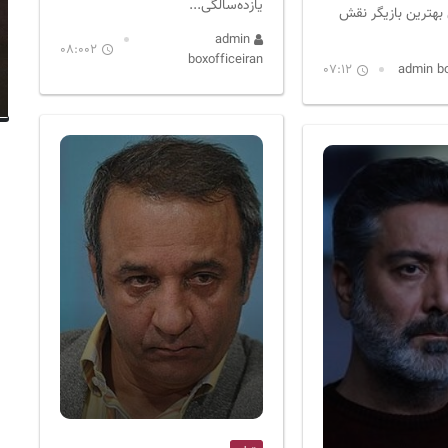
یازده‌سالگی...
بهترین بازیگر نقش
admin
08:002
boxofficeiran
07:12