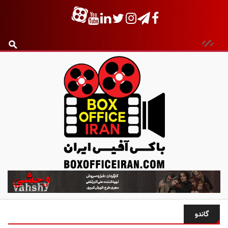
ب
ا
ک
س
گاندو
آ