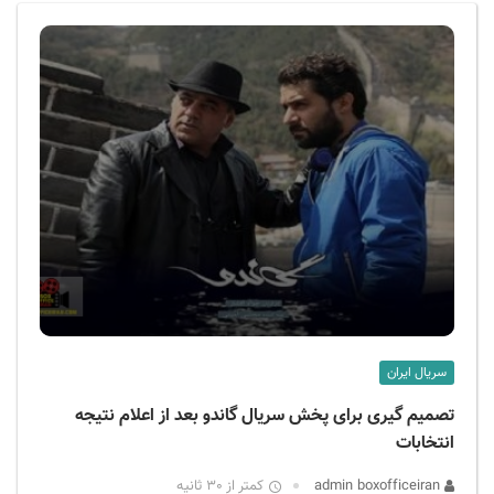
ف
ی
س
ا
ی
ر
ا
ن
سریال ایران
تصمیم گیری برای پخش سریال گاندو بعد از اعلام نتیجه
انتخابات
admin boxofficeiran
کمتر از 30 ثانیه