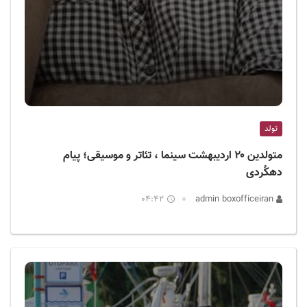
تولد
متولدین ۲۰ اردیبهشت سینما ، تئاتر و موسیقی؛ پیام
دهکُردی
04:42
admin boxofficeiran