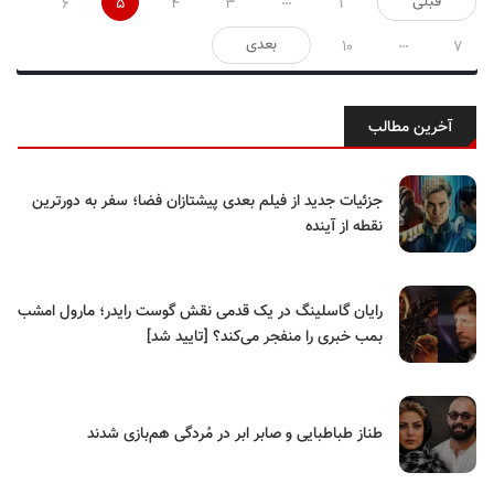
…
قبلی
6
5
4
3
1
نوشته‌ها
…
بعدی
10
7
آخرین مطالب
جزئیات جدید از فیلم بعدی پیشتازان فضا؛ سفر به دورترین
نقطه از آینده
رایان گاسلینگ در یک قدمی نقش گوست رایدر؛ مارول امشب
بمب خبری را منفجر می‌کند؟ [تایید شد]
طناز طباطبایی و صابر ابر در مُردگی هم‌بازی شدند