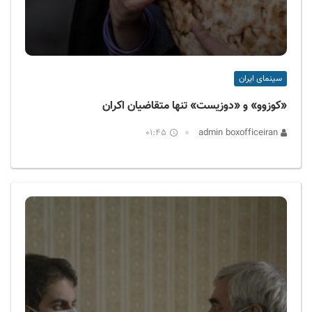
سینمای ایران
«کوزوو» و «دوزیست» تنها متقاضیان اکران
01:45
admin boxofficeiran