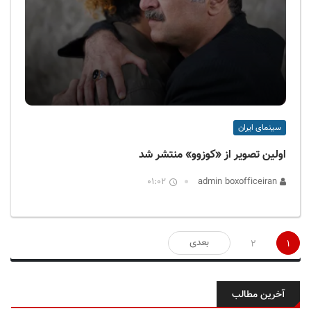
سینمای ایران
اولین تصویر از «کوزوو» منتشر شد
01:02
admin boxofficeiran
صفحه‌بندی
بعدی
2
1
نوشته‌ها
آخرین مطالب