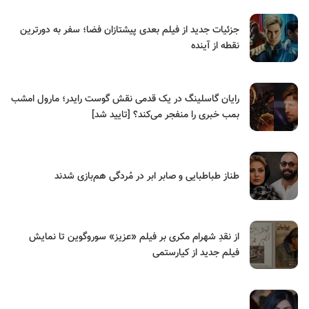
جزئیات جدید از فیلم بعدی پیشتازان فضا؛ سفر به دورترین
نقطه از آینده
رایان گاسلینگ در یک قدمی نقش گوست رایدر؛ مارول امشب
بمب خبری را منفجر می‌کند؟ [تایید شد]
طناز طباطبایی و صابر ابر در مُردگی هم‌بازی شدند
از نقدِ شهرام مکری بر فیلم «عزیز» سوروگوین تا نمایش
فیلم جدید از کیارستمی