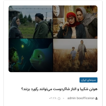
ف
ی
س
ا
ی
ر
ا
ن
سینمای ایران
هوتن شکیبا و الناز شاکردوست می‌توانند رکورد بزنند؟
02:28
admin boxofficeiran