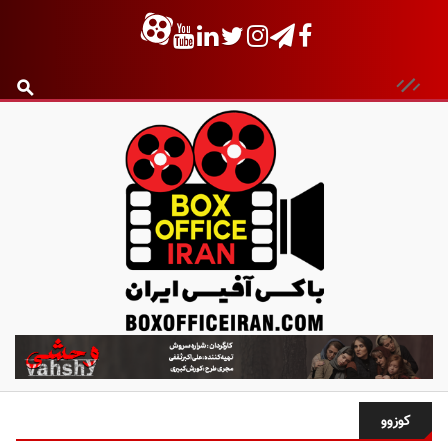
ب
ا
ک
س
کوزوو
آ