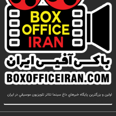
اولين و بزرگترين پايگاه خبرهاي داغ سينما تئاتر تلويزيون موسيقي در ايران
تماس با ما