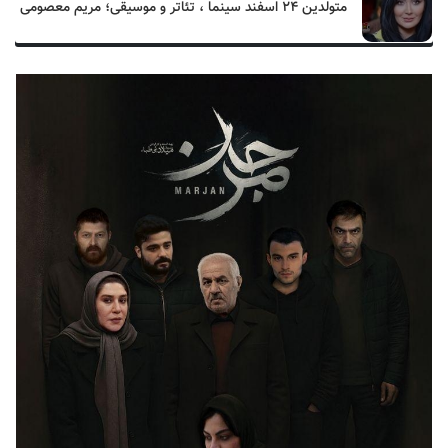
متولدین ۲۴ اسفند سینما ، تئاتر و موسیقی؛ مریم معصومی