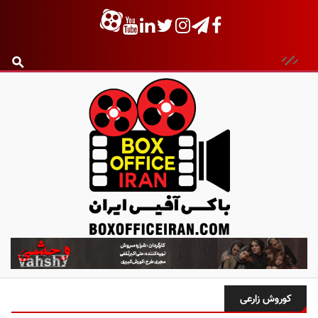
ب
ا
ک
س
کوروش زارعی
آ