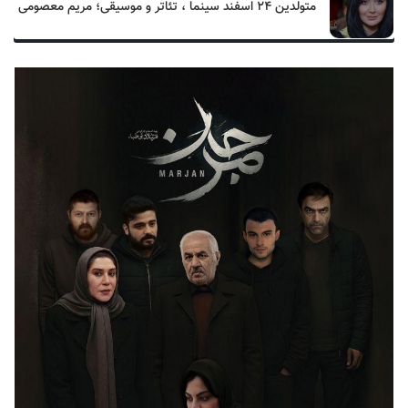
متولدین ۲۴ اسفند سینما ، تئاتر و موسیقی؛ مریم معصومی