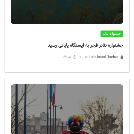
جشنواره تئاتر
جشنواره تئاتر فجر به ایستگاه پایانی رسید
02:05
admin boxofficeiran