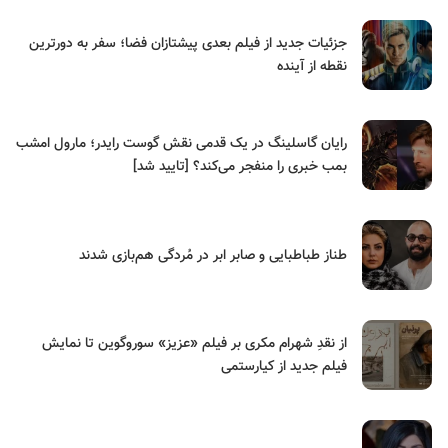
جزئیات جدید از فیلم بعدی پیشتازان فضا؛ سفر به دورترین
نقطه از آینده
رایان گاسلینگ در یک قدمی نقش گوست رایدر؛ مارول امشب
بمب خبری را منفجر می‌کند؟ [تایید شد]
طناز طباطبایی و صابر ابر در مُردگی هم‌بازی شدند
از نقدِ شهرام مکری بر فیلم «عزیز» سوروگوین تا نمایش
فیلم جدید از کیارستمی