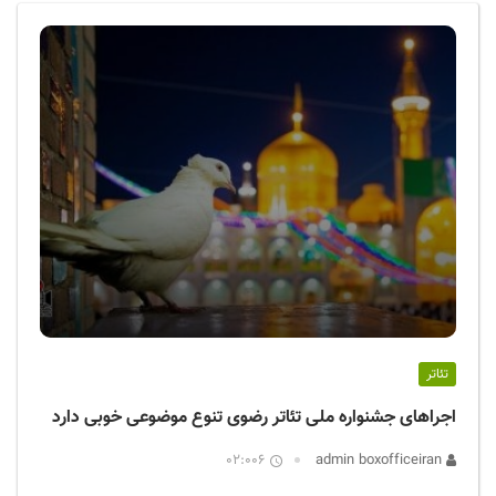
ف
ی
س
ا
ی
ر
ا
ن
تئاتر
اجراهای جشنواره ملی تئاتر رضوی تنوع موضوعی خوبی دارد
02:006
admin boxofficeiran