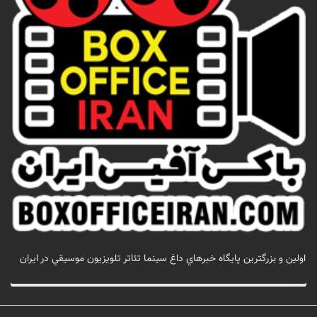
اولين و بزرگترين پايگاه خبرهاي داغ سينما تئاتر تلويزيون موسيقي در ايران
تماس با ما