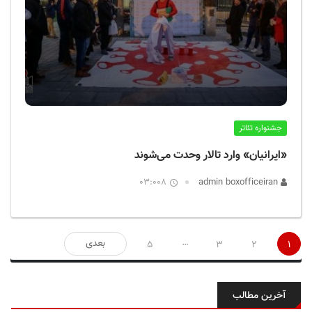
جشنواره تئاتر
«ایرانیان» وارد تالار وحدت می‌شوند
03:008
admin boxofficeiran
صفحه‌بندی
…
بعدی
5
3
2
1
نوشته‌ها
آخرین مطالب