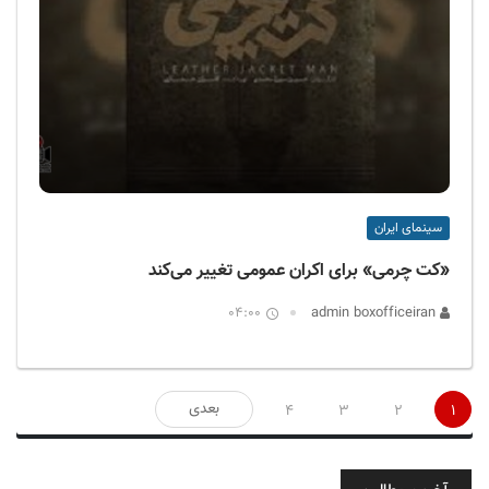
سینمای ایران
«کت چرمی» برای اکران عمومی تغییر می‌کند
04:00
admin boxofficeiran
صفحه‌بندی
بعدی
4
3
2
1
نوشته‌ها