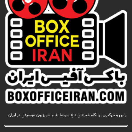
اولين و بزرگترين پايگاه خبرهاي داغ سينما تئاتر تلويزيون موسيقي در ايران
تماس با ما