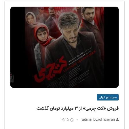
ف
ی
س
ا
ی
ر
ا
ن
سینمای ایران
فروش «کت چرمی» از ۳ میلیارد تومان گذشت
01:15
admin boxofficeiran