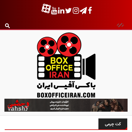
ب
ا
ک
س
کت چرمی
آ