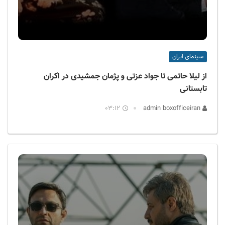
سینمای ایران
از لیلا حاتمی تا جواد عزتی و پژمان جمشیدی در اکران
تابستانی
03:12
admin boxofficeiran