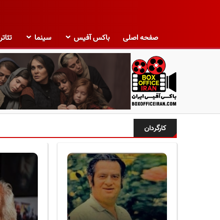
صفحه اصلی
باکس آفیس
سینما
تئاتر
ب
ا
کارگردان
ک
س
آ
ف
ی
س
ا
ی