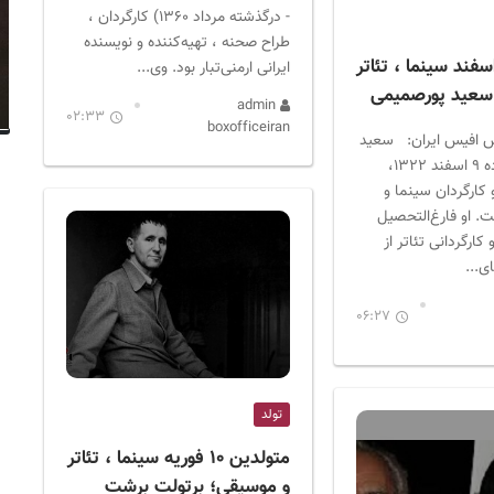
- درگذشته مرداد ۱۳۶۰) کارگردان ،
طراح صحنه ، تهیه‌کننده و نویسنده
ولدین ۹ اسفند سینما ، تئاتر
ایرانی ارمنی‌تبار بود. وی...
سعید پورصمیمی
admin
02:33
boxofficeiran
س افیس ایران: سعید
پورصمیمی (زاده ۹ اسفند ۱۳۲۲،
و کارگردان سینما و
ست. او فارغ‌التحصیل
کارگردانی تئاتر از
ی...
06:27
تولد
متولدین ۱۰ فوریه سینما ، تئاتر
و موسیقی؛ برتولت برشت