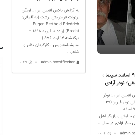
به گزارش باکس افیس ایران: اویگن
برتولت فریدریش برشت (به آلمانی:
Eugen Berthold Friedrich
Brecht) (زاده ۱۰ فوریه ۱۸۹۸ –
درگذشته ۱۴ اوت ۱۹۵۶)،
نمایشنامه‌نویس ، کارگردان تئاتر و
شاعر...
10:49
admin boxofficeiran
درگذشتگان ۹ اسفند سینما ،
قی؛ نوذر آزادی
 افیس ایران: نوذر
آزادی با نام اصلی نوذر فیروز (۲۹
بهمن ۱۳۱۷ – ۹ اسفند
ردان نمایش و بازیگر اهل
ی نوذر آزادی در سال...
06:14