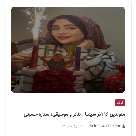
ف
ی
س
ا
ی
ر
ا
ن
تولد
متولدین ۱۶ آذر سینما ، تئاتر و موسیقی؛ ستاره حسینی
03:007
admin boxofficeiran