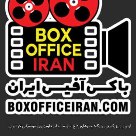
اولين و بزرگترين پايگاه خبرهاي داغ سينما تئاتر تلويزيون موسيقي در ايران
تماس با ما