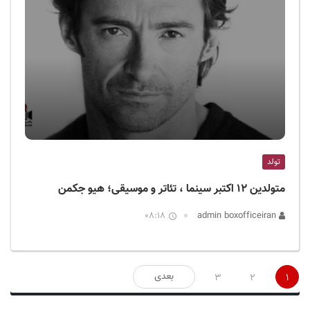
تولد
متولدین ۱۲ اکتبر سینما ، تئاتر و موسیقی؛ هیو جکمن
08:18
admin boxofficeiran
صفحه‌بندی
بعدی
3
2
1
نوشته‌ها