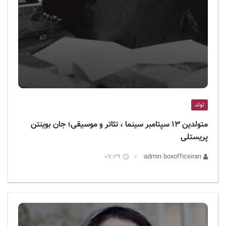
تولد
متولدین ۱۳ سپتامبر سینما ، تئاتر و موسیقی؛ جان بوینتن
پریستلی
07:29
admin boxofficeiran