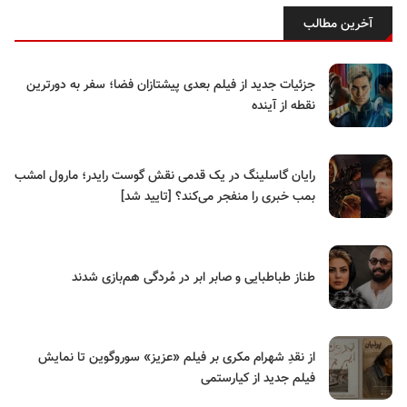
آخرین مطالب
جزئیات جدید از فیلم بعدی پیشتازان فضا؛ سفر به دورترین
نقطه از آینده
رایان گاسلینگ در یک قدمی نقش گوست رایدر؛ مارول امشب
بمب خبری را منفجر می‌کند؟ [تایید شد]
طناز طباطبایی و صابر ابر در مُردگی هم‌بازی شدند
از نقدِ شهرام مکری بر فیلم «عزیز» سوروگوین تا نمایش
فیلم جدید از کیارستمی