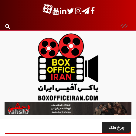
ب
ا
ک
س
چرخ فلک
آ