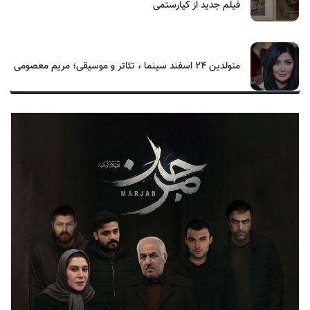
فیلم جدید از کیارستمی
متولدین ۲۴ اسفند سینما ، تئاتر و موسیقی؛ مریم معصومی