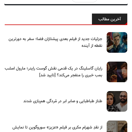
آخرین مطالب
جزئیات جدید از فیلم بعدی پیشتازان فضا؛ سفر به دورترین
نقطه از آینده
رایان گاسلینگ در یک قدمی نقش گوست رایدر؛ مارول امشب
بمب خبری را منفجر می‌کند؟ [تایید شد]
طناز طباطبایی و صابر ابر در مُردگی هم‌بازی شدند
از نقدِ شهرام مکری بر فیلم «عزیز» سوروگوین تا نمایش