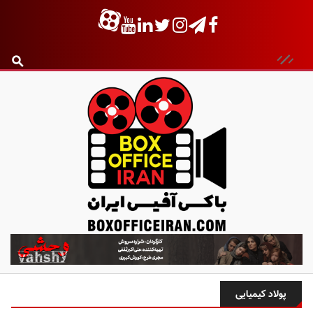
ب
ا
ک
س
پولاد کیمیایی
آ