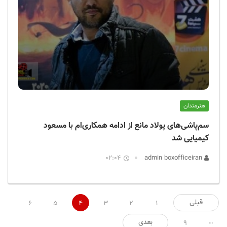
هنرمندان
سم‌پاشی‌های پولاد مانع از ادامه همکاری‌ام با مسعود
کیمیایی شد
02:04
admin boxofficeiran
صفحه‌بندی
قبلی
6
5
4
3
2
1
نوشته‌ها
…
بعدی
9