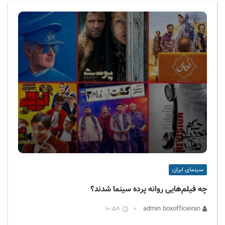
ف
ی
س
ا
ی
ر
ا
ن
سینمای ایران
چه فیلم‌هایی روانه پرده سینما شدند؟
10:58
admin boxofficeiran