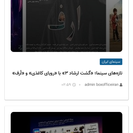
سینمای ایران
تازه‌های سینما؛ «گشت ارشاد ۳» با «رویای کاغذی» و «اُرف»
02:59
admin boxofficeiran