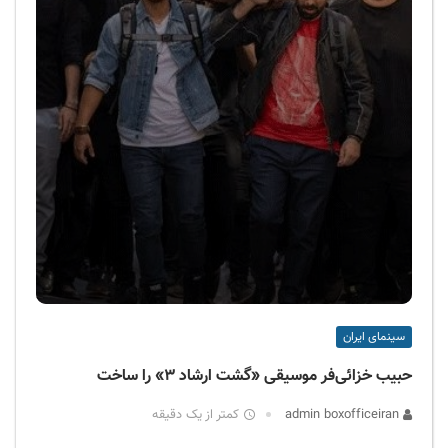
سینمای ایران
حبیب خزائی‌فر موسیقی «گشت ارشاد ۳» را ساخت
admin boxofficeiran
کمتر از یک دقیقه