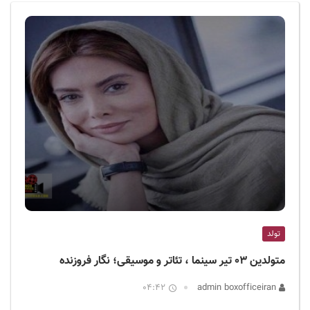
ف
ی
س
ا
ی
ر
ا
ن
تولد
متولدین ۰۳ تیر سینما ، تئاتر و موسیقی؛ نگار فروزنده
04:42
admin boxofficeiran