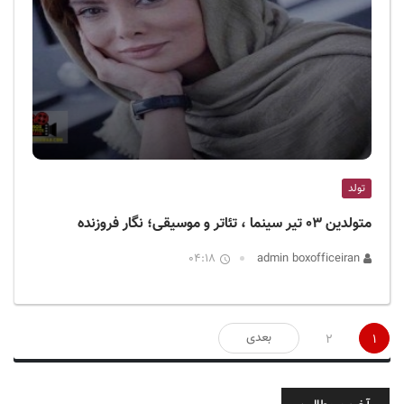
تولد
متولدین ۰۳ تیر سینما ، تئاتر و موسیقی؛ نگار فروزنده
04:18
admin boxofficeiran
صفحه‌بندی
بعدی
2
1
نوشته‌ها