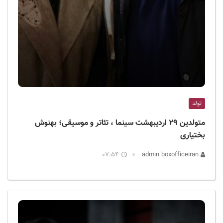
تولد
متولدین ۲۹ اردیبهشت سینما ، تئاتر و موسیقی؛ بهنوش
بختیاری
07:54
admin boxofficeiran