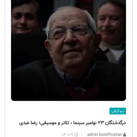
بیوگرافی
درگذشتگان ۲۳ نوامبر سینما ، تئاتر و موسیقی؛ رضا عبدی
03:009
admin boxofficeiran