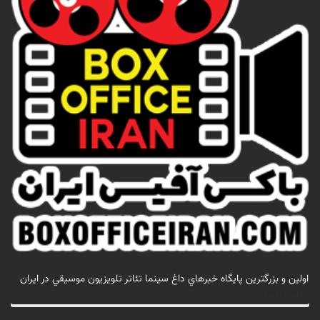
اولين و بزرگترين پايگاه خبرهاي داغ سينما تئاتر تلويزيون موسيقي در ايران
تماس با ما