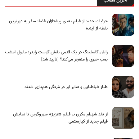
آخرین مطالب
جزئیات جدید از فیلم بعدی پیشتازان فضا؛ سفر به دورترین
نقطه از آینده
رایان گاسلینگ در یک قدمی نقش گوست رایدر؛ مارول امشب
بمب خبری را منفجر می‌کند؟ [تایید شد]
طناز طباطبایی و صابر ابر در مُردگی هم‌بازی شدند
از نقدِ شهرام مکری بر فیلم «عزیز» سوروگوین تا نمایش
فیلم جدید از کیارستمی