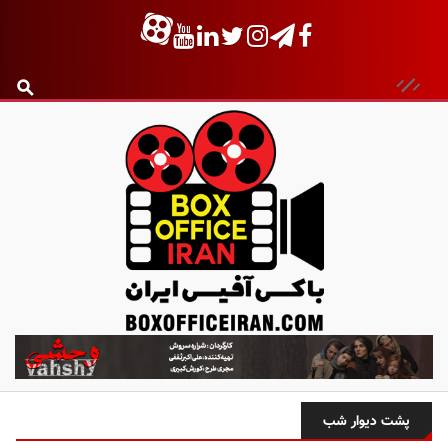
ب
ا
ک
س
پشت دیوار شب
آ