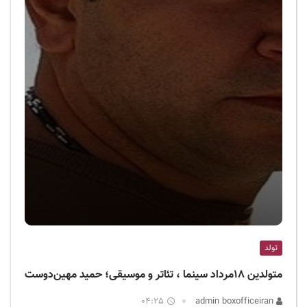
تولد
متولدین ۱۸مرداد سینما ، تئاتر و موسیقی؛ حمید مهین‌دوست
04:25
admin boxofficeiran