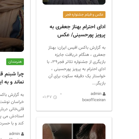
ر
ا
عکس و فیلم جشنواره فجر
ن
ادای احترام بهناز جعفری به
پرویز پورحسینی/ عکس
به گزارش باکس افیس ایران: بهناز
جعفری ، هنگام دریافت جایزه
بازیگری از جشنواره تئاتر فجر۳۹، با
هنرمندان
ادای احترام به پرویز پورحسینی ،
چرا شبنم قلی
خواستار یک دقیقه سکوت برای آن
نماند و به ا
بازیگر...
admin
به گزارش باکس
01:47
boxofficeiran
خراسان نوشت: 
قلی‌خانی دربار
استادش می پر
کند و با حسرت
admin