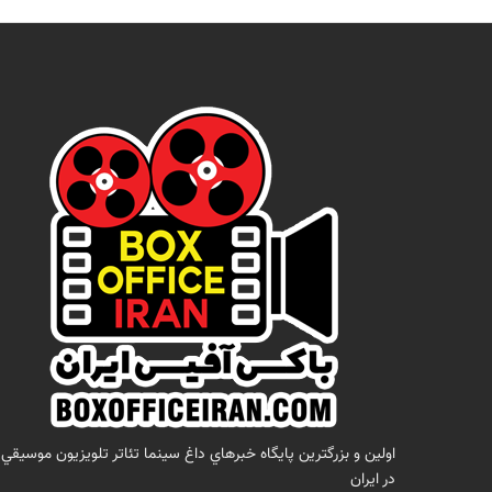
اولين و بزرگترين پايگاه خبرهاي داغ سينما تئاتر تلويزيون موسيقي
در ايران