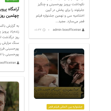
نکوداشت پرویز پورحسینی و چنگیز
آرامگاه پروی
جلیلوند را برای پخش در آیین
چهلمین روز
اختتامیه سی و نهمین جشنواره فیلم
فجر می‌سازد. مجید...
به گزارش باکس
01:22
admin boxofficeiran
زنده‌یاد پرویز
روز درگذشت ای
سنگ مزارش را 
پورحسینی فرزند 
پورحسینی با انت
admin boxofficeiran
جشنواره بین المللی فیلم فجر