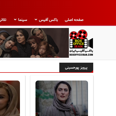
صفحه اصلی
باکس آفیس
سینما
تئاتر
ب
ا
پرویز پورحسینی
ک
س
آ
ف
ی
س
ا
ی