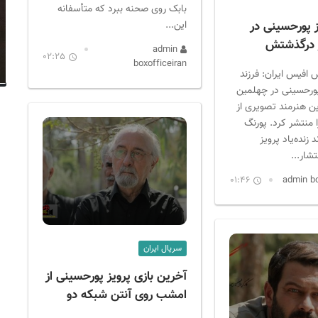
بابک روی صحنه ببرد که متأسفانه
این...
ز پورحسینی در
 درگذشتش
admin
02:25
boxofficeiran
 افیس ایران: فرزند
 پورحسینی در چهلمین
ن هنرمند تصویری از
منتشر کرد. پورنگ
زنده‌یاد پرویز
شار...
01:46
سریال ایران
آخرین بازی پرویز پورحسینی از
امشب روی آنتن شبکه دو