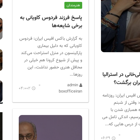
هنرمندان
پاسخ فرزند فردوس کاویانی به
برخی شایعه‌ها
به گزارش باکس افیس ایران: فردوس
کاویانی که به دلیل بیماری
پارکینسون در منزل استراحت می‌کند
و پیش از شیوع کرونا هم خیلی در
محافل هنری حضور نداشت، این
‌خانی در استرالیا
روزها...
یران برگشت؟
admin
04:002
boxofficeiran
 افیس ایران: روزنامه
وقتی از شبنم
ه همبازی شدن با
سیم، اندکی تامل می
 از درس هایی که...
06:29