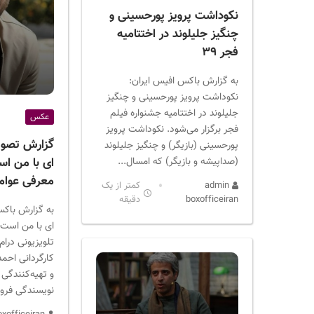
نکوداشت پرویز پورحسینی و
چنگیز جلیلوند در اختتامیه
فجر ۳۹
به گزارش باکس افیس ایران:
نکوداشت پرویز پورحسینی و چنگیز
جلیلوند در اختتامیه جشنواره فیلم
عکس
فجر برگزار می‌شود. نکوداشت پرویز
گزارش تصویر
پورحسینی (بازیگر) و چنگیز جلیلوند
(صداپیشه و بازیگر) که امسال...
ای با من اس
معرفی عوام
admin
کمتر از یک
boxofficeiran
دقیقه
به گزارش باکس
ای با من است
تلویزیونی درام
کارگردانی احمد
و تهیه‌کنندگی 
نویسندگی فروغ