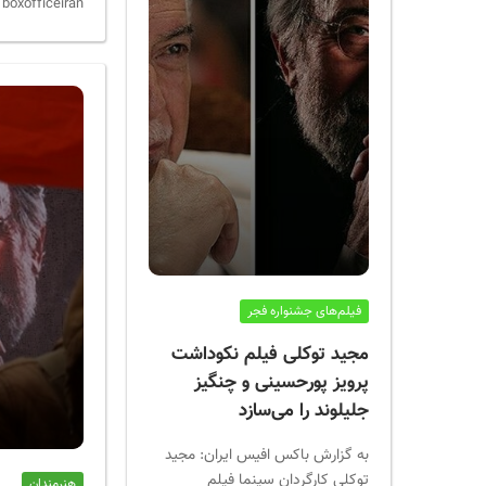
boxofficeiran
فیلم‌های جشنواره فجر
مجید توکلی فیلم نکوداشت
پرویز پورحسینی و چنگیز
جلیلوند را می‌سازد
به گزارش باکس افیس ایران: مجید
توکلی کارگردان سینما فیلم
هنرمندان