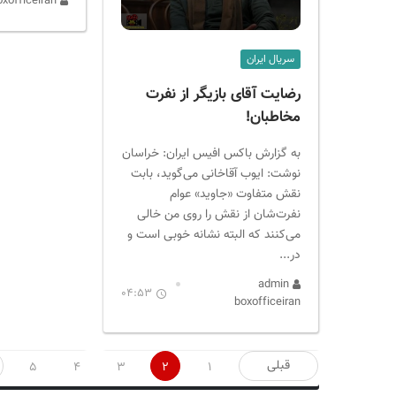
admin boxofficeiran
سریال ایران
رضایت آقای بازیگر از نفرت
مخاطبان!
به گزارش باکس افیس ایران: خراسان
نوشت: ایوب آقاخانی می‌گوید، بابت
نقش متفاوت «جاوید» عوام
نفرت‌شان از نقش را روی من خالی
می‌کنند که البته نشانه خوبی است و
در...
admin
04:53
boxofficeiran
صفحه‌بندی
قبلی
5
4
3
2
1
نوشته‌ها