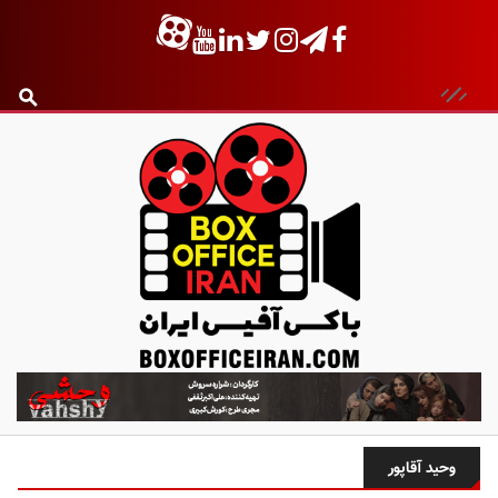
ب
ا
ک
س
وحید آقاپور
آ