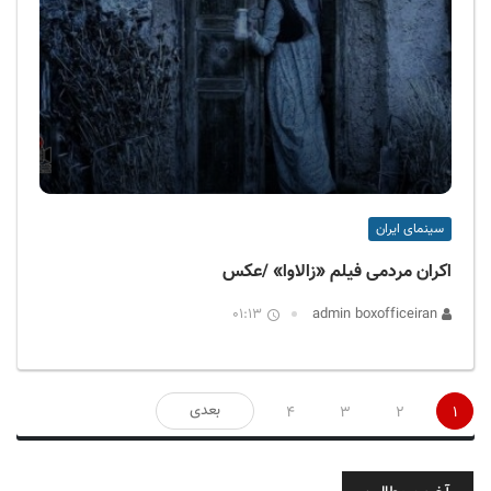
سینمای ایران
اکران مردمی فیلم «زالاوا» /عکس
01:13
admin boxofficeiran
صفحه‌بندی
بعدی
4
3
2
1
نوشته‌ها