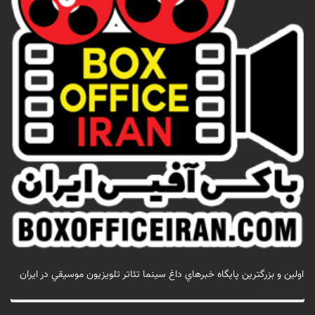
اولين و بزرگترين پايگاه خبرهاي داغ سينما تئاتر تلويزيون موسيقي در ايران
تماس با ما