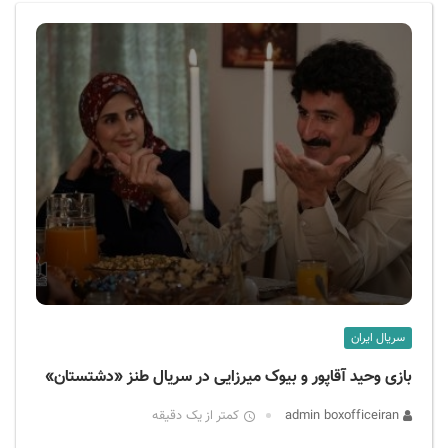
ف
ی
س
ا
ی
ر
ا
ن
سریال ایران
بازی وحید آقاپور و بیوک میرزایی در سریال طنز «دشتستان»
admin boxofficeiran
کمتر از یک دقیقه