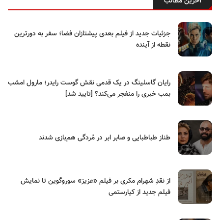
آخرین مطالب
جزئیات جدید از فیلم بعدی پیشتازان فضا؛ سفر به دورترین
نقطه از آینده
رایان گاسلینگ در یک قدمی نقش گوست رایدر؛ مارول امشب
بمب خبری را منفجر می‌کند؟ [تایید شد]
طناز طباطبایی و صابر ابر در مُردگی هم‌بازی شدند
از نقدِ شهرام مکری بر فیلم «عزیز» سوروگوین تا نمایش
فیلم جدید از کیارستمی