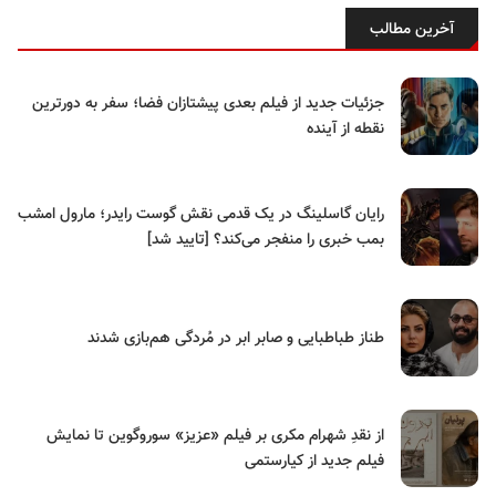
آخرین مطالب
جزئیات جدید از فیلم بعدی پیشتازان فضا؛ سفر به دورترین
نقطه از آینده
رایان گاسلینگ در یک قدمی نقش گوست رایدر؛ مارول امشب
بمب خبری را منفجر می‌کند؟ [تایید شد]
طناز طباطبایی و صابر ابر در مُردگی هم‌بازی شدند
از نقدِ شهرام مکری بر فیلم «عزیز» سوروگوین تا نمایش
فیلم جدید از کیارستمی