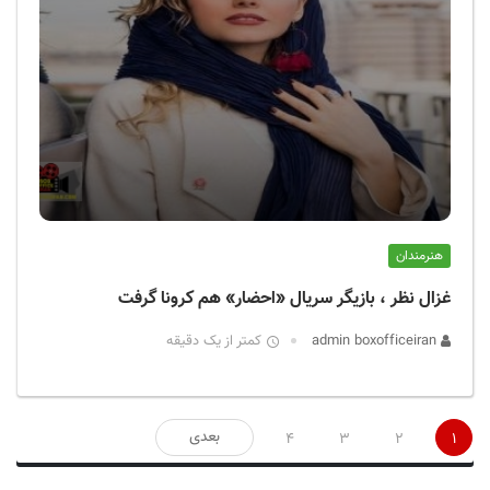
هنرمندان
غزال نظر ، بازیگر سریال «احضار» هم کرونا گرفت
admin boxofficeiran
کمتر از یک دقیقه
صفحه‌بندی
بعدی
4
3
2
1
نوشته‌ها