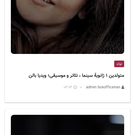
تولد
متولدین ۱ ژانویهٔ سینما ، تئاتر و موسیقی؛ ویدیا بالن
02:12
admin boxofficeiran