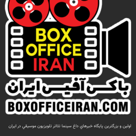
اولين و بزرگترين پايگاه خبرهاي داغ سينما تئاتر تلويزيون موسيقي در ايران
تماس با ما