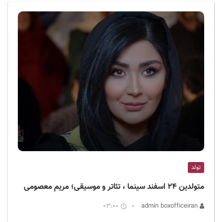
ف
ی
س
ا
ی
ر
ا
ن
تولد
متولدین ۲۴ اسفند سینما ، تئاتر و موسیقی؛ مریم معصومی
03:00
admin boxofficeiran