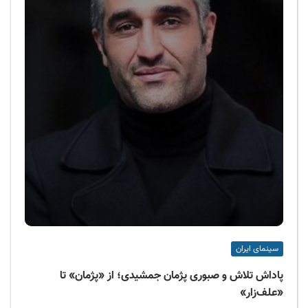
سینمای ایران
پاداش تلاش و صبوری پژمان جمشیدی؛ از «پژمان» تا
«علف‌زار»