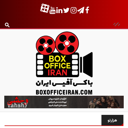
ب
ا
ک
س
هزارتو
آ