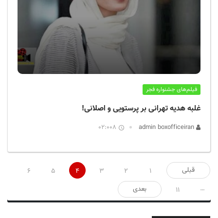
فیلم‌های جشنواره فجر
غلبه هدیه تهرانی بر پرستویی و اصلانی!
02:008
admin boxofficeiran
صفحه‌بندی
قبلی
6
5
4
3
2
1
نوشته‌ها
…
بعدی
11