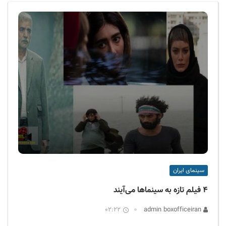
ف
ی
س
ا
ی
ر
ا
ن
سینمای ایران
۴ فیلم تازه به سینماها می‌آیند
02:22
admin boxofficeiran