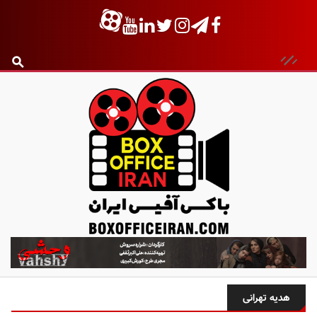
ب
ا
ک
س
هدیه تهرانی
آ