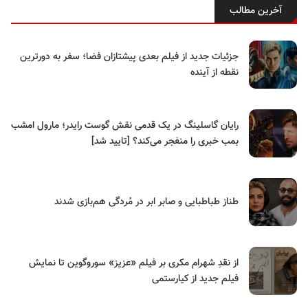
آخرین مطالب
جزئیات جدید از فیلم بعدی پیشتازان فضا؛ سفر به دورترین
نقطه از آینده
رایان گاسلینگ در یک قدمی نقش گوست رایدر؛ مارول امشب
بمب خبری را منفجر می‌کند؟ [تایید شد]
طناز طباطبایی و صابر ابر در مُردگی هم‌بازی شدند
از نقدِ شهرام مکری بر فیلم «عزیز» سوروگوین تا نمایش
فیلم جدید از کیارستمی