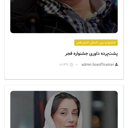
جشنواره بین المللی فیلم فجر
پشت‌پرده داوری جشنواره فجر
01:37
admin boxofficeiran