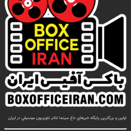
اولين و بزرگترين پايگاه خبرهاي داغ سينما تئاتر تلويزيون موسيقي در ايران
تماس با ما