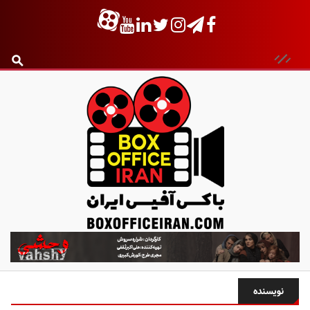
ب
ا
ک
س
نویسنده
آ