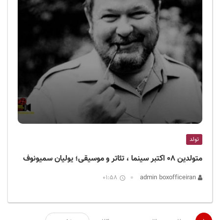
تولد
متولدین ۰۸ اکتبر سینما ، تئاتر و موسیقی؛ یولیان سمیونوف
01:58
admin boxofficeiran
صفحه‌بندی