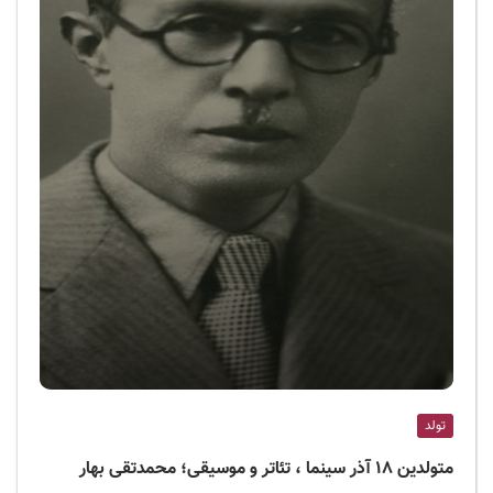
تولد
متولدین ۱۸ آذر سینما ، تئاتر و موسیقی؛ محمدتقی بهار