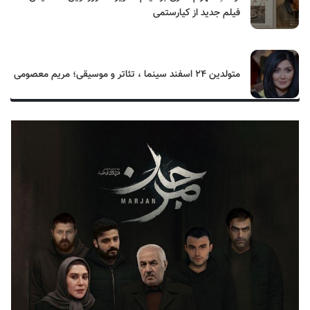
فیلم جدید از کیارستمی
متولدین ۲۴ اسفند سینما ، تئاتر و موسیقی؛ مریم معصومی