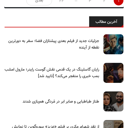
…
بعدی
24
3
2
1
نوشته‌ها
آخرین مطالب
جزئیات جدید از فیلم بعدی پیشتازان فضا؛ سفر به دورترین
نقطه از آینده
رایان گاسلینگ در یک قدمی نقش گوست رایدر؛ مارول امشب
بمب خبری را منفجر می‌کند؟ [تایید شد]
طناز طباطبایی و صابر ابر در مُردگی هم‌بازی شدند
از نقدِ شهرام مکری بر فیلم «عزیز» سوروگوین تا نمایش