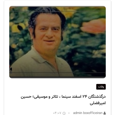
ف
ی
س
ا
ی
ر
ا
ن
وفات
درگذشتگان ۲۴ اسفند سینما ، تئاتر و موسیقی؛ حسین
امیرفضلی
04:07
admin boxofficeiran