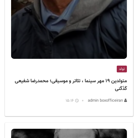
تولد
متولدین ۱۹ مهر سینما ، تئاتر و موسیقی؛ محمدرضا شفیعی
کَدْکَنی
15:16
admin boxofficeiran