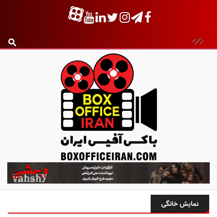
ب
ا
ک
س
نمایش خانگی
آ