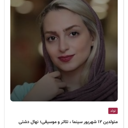
تولد
متولدین ۱۲ شهریور سینما ، تئاتر و موسیقی؛ نهال دشتی