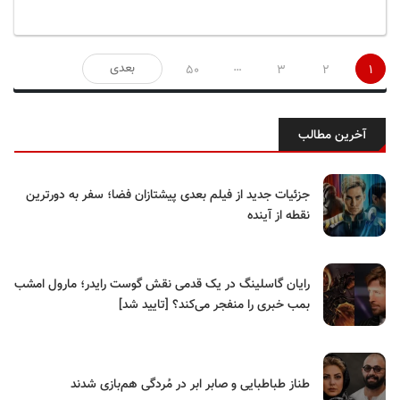
صفحه‌بندی
…
بعدی
50
3
2
1
نوشته‌ها
آخرین مطالب
جزئیات جدید از فیلم بعدی پیشتازان فضا؛ سفر به دورترین
نقطه از آینده
رایان گاسلینگ در یک قدمی نقش گوست رایدر؛ مارول امشب
بمب خبری را منفجر می‌کند؟ [تایید شد]
طناز طباطبایی و صابر ابر در مُردگی هم‌بازی شدند