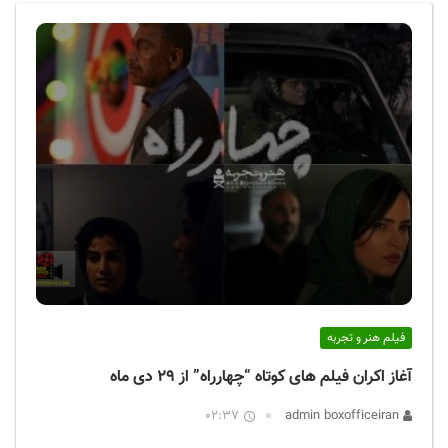
ف
ی
س
ا
ی
ر
ا
ن
فیلم هنر و تجربه
آغاز اکران فیلم های کوتاه “چهارراه” از ۲۹ دی ماه
02:37
admin boxofficeiran