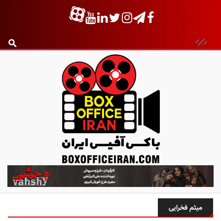
ب
ا
ک
س
میثم فخرایی
آ