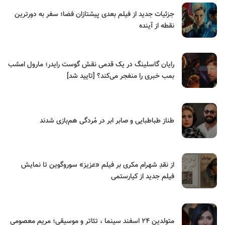
جزئیات جدید از فیلم بعدی پیشتازان فضا؛ سفر به دورترین
نقطه از آینده
رایان گاسلینگ در یک قدمی نقش گوست رایدر؛ مارول امشب
بمب خبری را منفجر می‌کند؟ [تایید شد]
طناز طباطبایی و صابر ابر در مُردگی هم‌بازی شدند
از نقدِ شهرام مکری بر فیلم «عزیز» سوروگوین تا نمایش
فیلم جدید از کیارستمی
متولدین ۲۴ اسفند سینما ، تئاتر و موسیقی؛ مریم معصومی