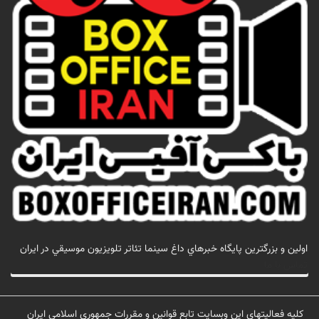
اولين و بزرگترين پايگاه خبرهاي داغ سينما تئاتر تلويزيون موسيقي در ايران
تماس با ما
کلیه فعالیتهای این وبسایت تابع قوانین و مقررات جمهوری اسلامی ایران