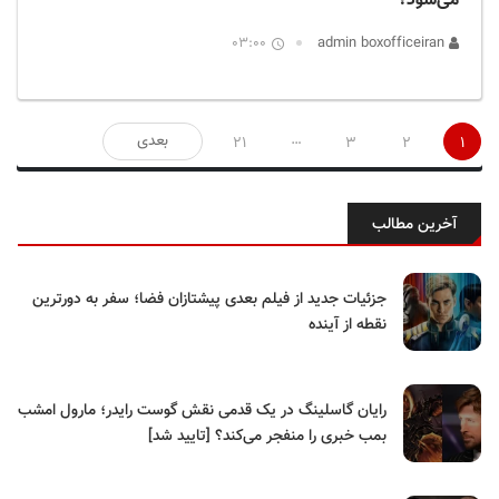
می‌شود؟
03:00
admin boxofficeiran
صفحه‌بندی
…
بعدی
21
3
2
1
نوشته‌ها
آخرین مطالب
جزئیات جدید از فیلم بعدی پیشتازان فضا؛ سفر به دورترین
نقطه از آینده
رایان گاسلینگ در یک قدمی نقش گوست رایدر؛ مارول امشب
بمب خبری را منفجر می‌کند؟ [تایید شد]