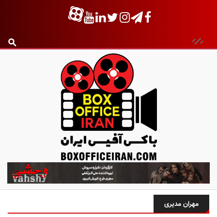
ب
ا
ک
س
مهران مدیری
آ