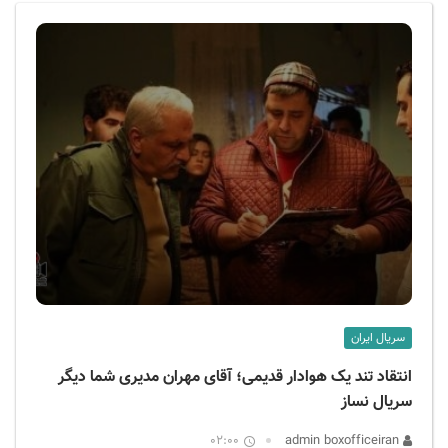
ف
ی
س
ا
ی
ر
ا
ن
سریال ایران
انتقاد تند یک هوادار قدیمی؛ آقای مهران مدیری شما دیگر
سریال نساز
02:00
admin boxofficeiran