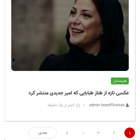
هنرمندان
عکسی تازه از طناز طبابایی که امیر جدیدی منتشر کرد
admin boxofficeiran
کمتر از یک دقیقه
صفحه‌بندی
…
بعدی
8
3
2
1
نوشته‌ها