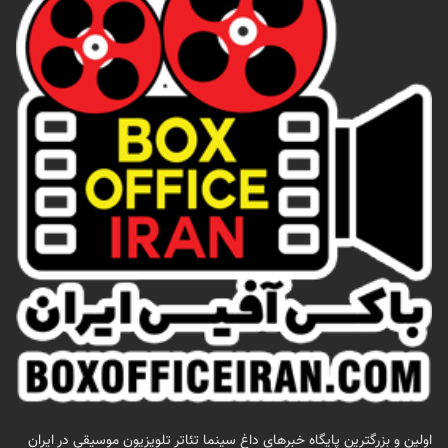
اولين و بزرگترين پايگاه خبرهاي داغ سينما تئاتر تلويزيون موسيقي در ايران