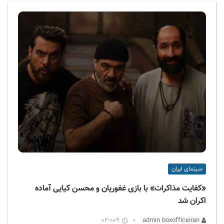
ف
ی
س
ا
ی
ر
ا
ن
سینمای ایران
«کفایت مذاکرات» با بازی غفوریان و محسن کیایی آماده
اکران شد
02:009
admin boxofficeiran