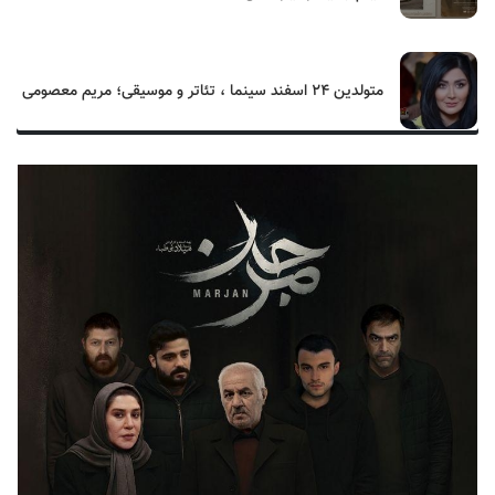
متولدین ۲۴ اسفند سینما ، تئاتر و موسیقی؛ مریم معصومی