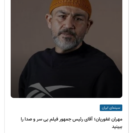
سینمای ایران
مهران غفوریان؛ آقای رئیس جمهور فیلم بی سر و صدا را
ببینید