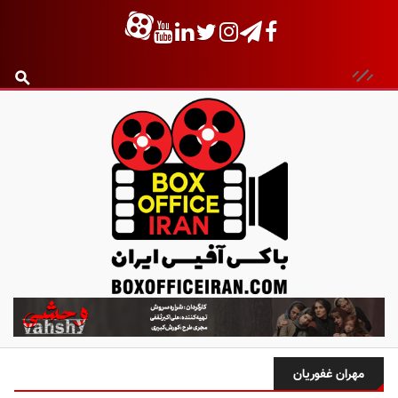
ب
ا
ک
س
مهران غفوریان
آ