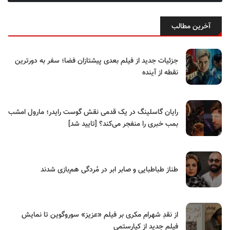
آخرین مطالب
جزئیات جدید از فیلم بعدی پیشتازان فضا؛ سفر به دورترین
نقطه از آینده
رایان گاسلینگ در یک قدمی نقش گوست رایدر؛ مارول امشب
بمب خبری را منفجر می‌کند؟ [تایید شد]
طناز طباطبایی و صابر ابر در مُردگی هم‌بازی شدند
از نقدِ شهرام مکری بر فیلم «عزیز» سوروگوین تا نمایش
فیلم جدید از کیارستمی