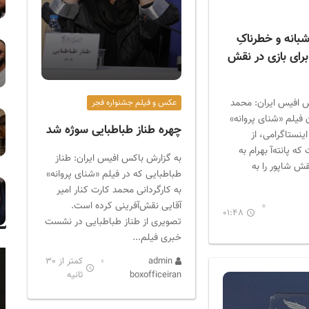
انه و خطرناکِ
م برای بازی در نقش
 افیس ایران: محمد
عکس و فیلم جشنواره فجر
 فیلم «شنای پروانه»
چهره طناز طباطبایی سوژه شد
اینستاگرامی، از
 پانته‌آ بهرام به
به گزارش باکس افیس ایران: طناز
ش شاپور را به
طباطبایی که در فیلم «شنای پروانه»
به کارگردانی محمد کارت کنار امیر
آقایی نقش‌آفرینی کرده است.
01:48
تصویری از طناز طباطبایی در نشست
خبری فیلم...
admin
کمتر از 30
boxofficeiran
ثانیه