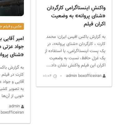
واکنشِ اینستاگرامی کارگردان
«شنای پروانه» به وضعیت
اکران فیلم
عکس و فیلم جش
به گزارش باکس افیس ایران: محمد
امیر آقایی ب
کارت ، کارگردان «شنای پروانه»، در
جواد عزتی در
یک پست اینستاگرامی، با استفاده از
«شنای پروا
یک غزل حافظ، نسبت به وضعیت
اکران این فیلم واکنش نشان داد....
به گزارش باکس
کارت در فیلم 
01:04
admin boxofficeiran
آقایی و جواد 
به تصویر کشی
خوبی از آن‌ها دا
admin
boxofficeiran