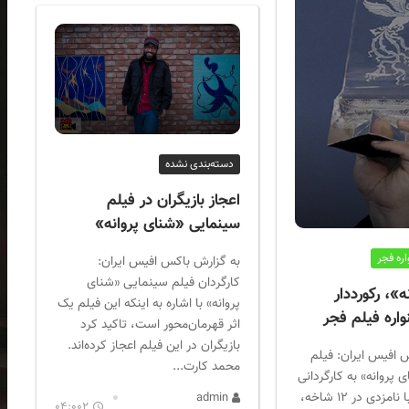
دسته‌بندی نشده
اعجاز بازیگران در فیلم
سینمایی «شنای پروانه»
ره فجر
به گزارش باکس افیس ایران:
کارگردان فیلم سینمایی «شنای
»، رکورددار
پروانه» با اشاره به اینکه این فیلم یک
اره فیلم فجر
اثر قهرمان‌محور است، تاکید کرد
بازیگران در این فیلم اعجاز کرده‌اند.
 افیس ایران: فیلم
محمد کارت...
پروانه» به کارگردانی
محمد کارت ، با نامزدی در ۱۲ شاخه،
admin
04:002