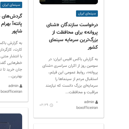
ر
سینمای ایران
ا
سینمای ایران
ن
گردش‌های شب
پانته‌آ بهرا
درخواست سازندگان «شنای
شاپور
پروانه» برای محافظت از
بزرگ‌ترین سرمایه سینمای
به گزارش باکس
کشور
کارت، کارگردان
با انتشار متنی 
به گزارش باکس افیس ایران: در
خطرهایی گفت که
سومین روز از اکران سراسری «شنای
جان خرید تا نق
پروانه»، روابط عمومی این فیلم،
بهترین...
استقبال مردم از سینماها را
سرمایه‌ای بزرگ دانست که نیازمند
admin
boxofficeiran
مراقبت و محافظت...
admin
02:29
boxofficeiran