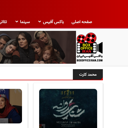
صفحه اصلی
باکس آفیس
سینما
تئاتر
ب
ا
محمد کارت
ک
س
آ
ف
ی
س
ا
ی