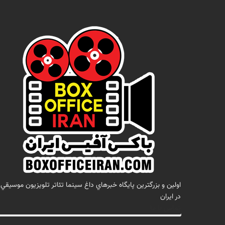
اولين و بزرگترين پايگاه خبرهاي داغ سينما تئاتر تلويزيون موسيقي
در ايران
تماس با ما