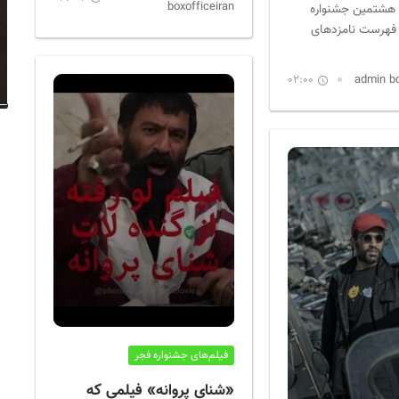
boxofficeiran
 هشتمین جشنواره
 فهرست نامزدهای
02:00
فیلم‌های جشنواره فجر
«شنای پروانه» فیلمی که