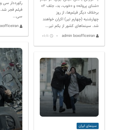
رکورددار سی و
«شنای پروانه» و «خوب، بد، جلف ۲»
فیلم فجر شد.
برخلاف دیگر فیلم‌ها، از روز
سی...
چهارشنبه (چهارم تیر) اکران خواهند
شد. سینما‌های کشور از یکم تیر...
admin boxofficeiran
01:11
admin boxofficeiran
سینمای ایران