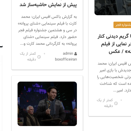
پیش از نمایش حاشیه‌ساز شد
به گزارش باکس افیس ایران: محمد
کارت با فیلم سینمایی «شنای پروانه»
نواره فجر
در سی و هشتمین جشنواره فیلم فجر
ا گریم دیدنی کنار
حضور دارد. فیلم سینمایی «شنای
 نمایی از فیلم
پروانه» به کارگردانی محمد کارت و...
نه» / عکس
admin
کمتر از یک
boxofficeiran
دقیقه
 افیس ایران: محمد
جدیدش با بازی امیر
عزتی شخصیت‌هایی را
ده است که شناخت
رد. امیر...
کمتر از یک
دقیقه