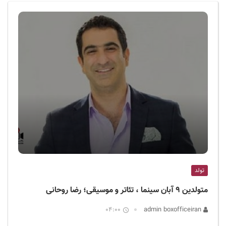
ف
ی
س
ا
ی
ر
ا
ن
تولد
متولدین ۹ آبان سینما ، تئاتر و موسیقی؛ رضا روحانی
04:00
admin boxofficeiran