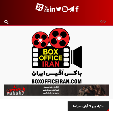
ب
ا
ک
س
متولدین ۹ آبان سینما
آ