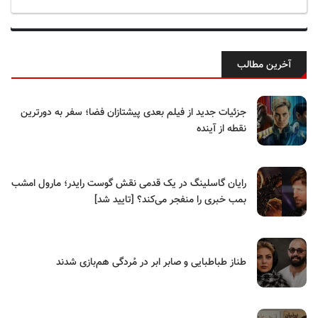
آخرین مطالب
جزئیات جدید از فیلم بعدی پیشتازان فضا؛ سفر به دورترین
نقطه از آینده
رایان گاسلینگ در یک قدمی نقش گوست رایدر؛ مارول امشب
بمب خبری را منفجر می‌کند؟ [تایید شد]
طناز طباطبایی و صابر ابر در مُردگی هم‌بازی شدند