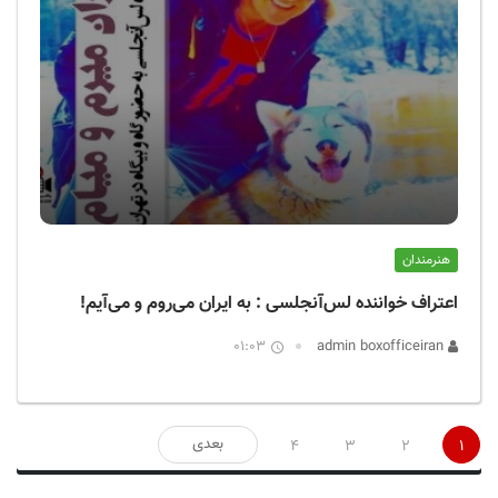
هنرمندان
اعتراف خواننده لس‌آنجلسی : به ایران می‌روم و می‌آیم!
01:03
admin boxofficeiran
صفحه‌بندی
بعدی
4
3
2
1
نوشته‌ها