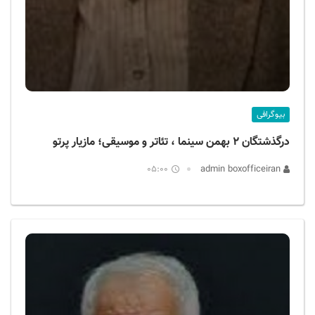
بیوگرافی
درگذشتگان ۲ بهمن سینما ، تئاتر و موسیقی؛ مازیار پرتو
05:00
admin boxofficeiran