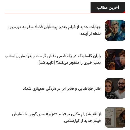
آخرین مطالب
جزئیات جدید از فیلم بعدی پیشتازان فضا؛ سفر به دورترین
نقطه از آینده
رایان گاسلینگ در یک قدمی نقش گوست رایدر؛ مارول امشب
بمب خبری را منفجر می‌کند؟ [تایید شد]
طناز طباطبایی و صابر ابر در مُردگی هم‌بازی شدند
از نقدِ شهرام مکری بر فیلم «عزیز» سوروگوین تا نمایش
فیلم جدید از کیارستمی