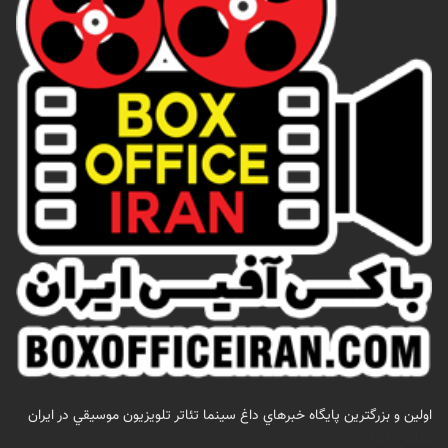
اولين و بزرگترين پايگاه خبرهاي داغ سينما تئاتر تلويزيون موسيقي در ايران
تماس با ما