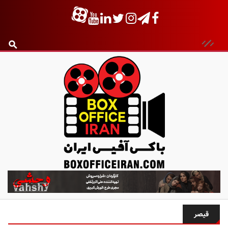
ب
ا
ک
س
قیصر
آ