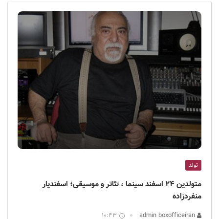
ف
ی
س
ا
ی
ر
ا
ن
تولد
متولدین ۲۴ اسفند سینما ، تئاتر و موسیقی؛ اسفندیار
منفردزاده
10:43
admin boxofficeiran